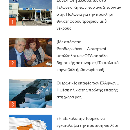
Τελωνείο Κήπων που αναζητούνταν
στην Πολωνία για την πρόκληση
θανατηφόρου τροχαίου με 3
νεκρούς
[Με απόφαση
Θεοδωρικάκου....Διοικητικοί
υπάλληλοι των ΟΤΑ σε ρόλο
δημοτικής αστυνομίας! Το πολιτικό
καρναβάλι ήρθε νωρίτερα!]
Οι ερωτικές επαφές των Ελλήνων…
Η μέση ηλικία της πρώτης επαφής
στη χώρα μας
«Η ΕΕ καλεί την Τουρκία να
εγκαταλείψει την πρόταση για λύση