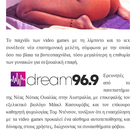
Το παιχνίδι των video games με τη λίμπιντο και το sεx
συνέδεσε νέα επιστημονική μελέτη, σύμφωνα με την οποία
όσο πιο βίαια τα βιντεοπαιχνίδια, τόσο μεγαλύτερη η επιθυμία
των γυναικών για σεξουαλική επαφή.
Ερευνητές
από το
πανεπιστήμιο
της Νέας Νότιας Ουαλίας στην Αυστραλία, με επικεφαλής τον
εξελικτικό βιολόγο Μάικλ Κασουμόβις και τον επίκουρο
καθηγητή ψυχολογίας Τομ Ντένσον, τονίζουν ότι η ενασχόληση
με τα video games προκαλεί ένα αίσθημα αυτοπεποίθησης και
δύναμης στους χρήστες, διώχνοντας τα συναισθήματα φόβου.