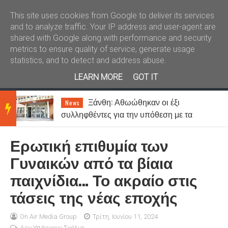
Καλώς ήλθατε
Kral News
This site uses cookies from Google to deliver its services
and to analyze traffic. Your IP address and user-agent are
shared with Google along with performance and security
metrics to ensure quality of service, generate usage
statistics, and to detect and address abuse.
LEARN MORE
GOT IT
Απιστία: Πόσο συχνά συμβαίνει
Lifestyle
BRE
και ποιοι το παραδέχονται πιο εύκολα;
Ερωτική επιθυμία των
AKIN
Γυναικών από τα βίαια
παιχνίδια… Το ακραίο στις
G
τάσεις της νέας εποχής
NEW
On Air Media Group
Τρίτη, Ιουνίου 11, 2024
Δεν Υπάρχουν Σχόλια