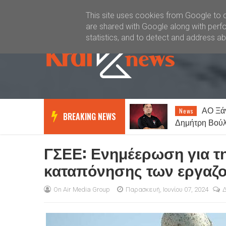
Καλώς ήλθατε
Kral News
This site uses cookies from Google to de
are shared with Google along with perfo
statistics, and to detect and address a
Καιρός σήμερα:
ΑΟ Ξά
Lifestyle
News
BREAKING NEWS
Παραμένουν οι υψηλές
Δημήτρη Βούλκ
θερμοκρασίες σε όλη τη χώρα -
Οι αντικαταστ
Στα 7 μποφόρ οι άνεμοι στο
ΓΣΕΕ: Ενημέερωση για τη
Αιγαίο
καταπόνησης των εργαζ
On Air Media Group
Παρασκευή, Ιουνίου 07, 2024
Δ