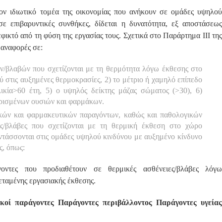
ον ιδιωτικό τομέα της οικονομίας που ανήκουν σε ομάδες υψηλού
 σε επιβαρυντικές συνθήκες, δίδεται η δυνατότητα, εξ αποστάσεως
φικτό από τη φύση της εργασίας τους. Σχετικά στο Παράρτημα ΙΙΙ της
 αναφορές σε:
ν/βλαβών που σχετίζονται με τη θερμότητα λόγω έκθεσης στο
ύ στις αυξημένες θερμοκρασίες, 2) το μέτριο ή χαμηλό επίπεδο
ικία>60 έτη, 5) ο υψηλός δείκτης μάζας σώματος (>30), 6)
ορισμένων ουσιών και φαρμάκων.
ικών και φαρμακευτικών παραγόντων, καθώς και παθολογικών
ς/βλάβες που σχετίζονται με τη θερμική έκθεση στο χώρο
ντάσσονται στις ομάδες υψηλού κινδύνου με αυξημένο κίνδυνο
ς, όπως:
οντες που προδιαθέτουν σε θερμικές ασθένειες/βλάβες λόγω
εταμένης εργασιακής έκθεσης.
κοί παράγοντες Παράγοντες περιβάλλοντος Παράγοντες υγείας