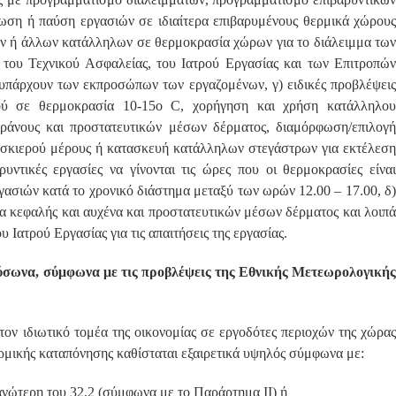
ωση ή παύση εργασιών σε ιδιαίτερα επιβαρυμένους θερμικά χώρους
ων ή άλλων κατάλληλων σε θερμοκρασία χώρων για το διάλειμμα των
 του Τεχνικού Ασφαλείας, του Ιατρού Εργασίας και των Επιτροπών
 υπάρχουν των εκπροσώπων των εργαζομένων, γ) ειδικές προβλέψεις
ρού σε θερμοκρασία 10-15ο C, χορήγηση και χρήση κατάλληλου
ράνους και προστατευτικών μέσων δέρματος, διαμόρφωση/επιλογή
ή σκιερού μέρους ή κατασκευή κατάλληλων στεγάστρων για εκτέλεση
υντικές εργασίες να γίνονται τις ώρες που οι θερμοκρασίες είναι
ασιών κατά το χρονικό διάστημα μεταξύ των ωρών 12.00 – 17.00, δ)
 κεφαλής και αυχένα και προστατευτικών μέσων δέρματος και λοιπά
 Ιατρού Εργασίας για τις απαιτήσεις της εργασίας.
ύσωνα, σύμφωνα με τις προβλέψεις της Εθνικής Μετεωρολογικής
τον ιδιωτικό τομέα της οικονομίας σε εργοδότες περιοχών της χώρας
ρμικής καταπόνησης καθίσταται εξαιρετικά υψηλός σύμφωνα με:
ανώτερη του 32,2 (σύμφωνα με το Παράρτημα ΙΙ) ή