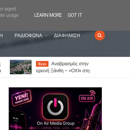
ser-agent
ate usage
LEARN MORE
GOT IT
Η
ΡΑΔΙΟΦΩΝΑ
ΔΙΑΦΗΜΙΣΗ
ς
Αναβρασμός στην
News
α
ορεινή Ξάνθη – «ΟΧΙ» στη
ς
δημιουργία κέντρου
μεταναστών στη Σταυρούπολη