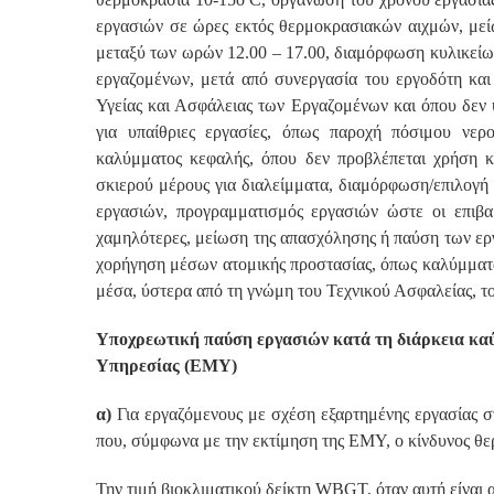
εργασιών σε ώρες εκτός θερμοκρασιακών αιχμών, μεί
μεταξύ των ωρών 12.00 – 17.00, διαμόρφωση κυλικεί
εργαζομένων, μετά από συνεργασία του εργοδότη και
Υγείας και Ασφάλειας των Εργαζομένων και όπου δεν
για υπαίθριες εργασίες, όπως παροχή πόσιμου νε
καλύμματος κεφαλής, όπου δεν προβλέπεται χρήση κ
σκιερού μέρους για διαλείμματα, διαμόρφωση/επιλογ
εργασιών, προγραμματισμός εργασιών ώστε οι επιβαρ
χαμηλότερες, μείωση της απασχόλησης ή παύση των εργ
χορήγηση μέσων ατομικής προστασίας, όπως καλύμματα
μέσα, ύστερα από τη γνώμη του Τεχνικού Ασφαλείας, του
Υποχρεωτική παύση εργασιών κατά τη διάρκεια κα
Υπηρεσίας (ΕΜΥ)
α)
Για εργαζόμενους με σχέση εξαρτημένης εργασίας σ
που, σύμφωνα με την εκτίμηση της ΕΜΥ, ο κίνδυνος θε
Την τιμή βιοκλιματικού δείκτη WBGT, όταν αυτή είναι 