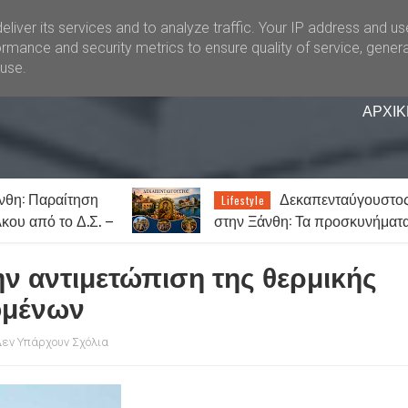
liver its services and to analyze traffic. Your IP address and u
rmance and security metrics to ensure quality of service, gener
buse.
ΑΡΧΙΚ
νθη: Παραίτηση
Δεκαπενταύγουστο
Lifestyle
ου από το Δ.Σ. –
στην Ξάνθη: Τα προσκυνήματ
άτες του
και τα πανηγύρια της Παναγία
ν αντιμετώπιση της θερμικής
ομένων
εν Υπάρχουν Σχόλια