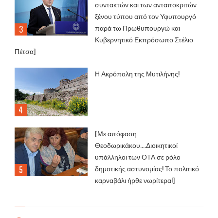
συντακτών και των ανταποκριτών
ξένου τύπου από τον Υφυπουργό
παρά τω Πρωθυπουργώ και
Κυβερνητικό Εκπρόσωπο Στέλιο
Πέτσα]
Η Ακρόπολη της Μυτιλήνης!
[Με απόφαση
Θεοδωρικάκου....Διοικητικοί
υπάλληλοι των ΟΤΑ σε ρόλο
δημοτικής αστυνομίας! Το πολιτικό
καρναβάλι ήρθε νωρίτερα!]