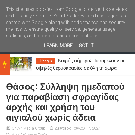
Καλώς ήλθατε
Kral News
This site uses cookies from Google to deliver its services
and to analyze traffic. Your IP address and user-agent are
shared with Google along with performance and security
metrics to ensure quality of service, generate usage
statistics, and to detect and address abuse.
LEARN MORE
GOT IT
ι
Καιρός σήμερα: Παραμένουν οι
Lifestyle
BRE
υψηλές θερμοκρασίες σε όλη τη χώρα -
Στα 7 μποφόρ οι άνεμοι στο Αιγαίο
Θάσος: Σύλληψη ημεδαπού
AKIN
για παραβίαση σφραγίδας
αρχής και χρήση του
G
αιγιαλού χωρίς άδεια
NEW
On Air Media Group
Δευτέρα, Ιουνίου 17, 2024
Δεν Υπάρχουν Σχόλια