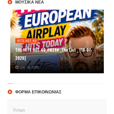
ΜΟΥΣΙΚΑ ΝΕΑ
HITS HOT 40
THE HITS HOT 40_#W29# _The List _ [18-07-
2026]
July 18, 2026
ΦΟΡΜΑ ΕΠΙΚΟΙΝΩΝΙΑΣ
Όνομα