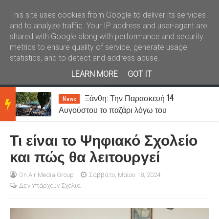
Καλώς ήλθατε
Kral News
This site uses cookies from Google to deliver its services
and to analyze traffic. Your IP address and user-agent are
shared with Google along with performance and security
metrics to ensure quality of service, generate usage
statistics, and to detect and address abuse.
LEARN MORE
GOT IT
Ξάνθη: Την Παρασκευή 14
News
BRE
Αυγούστου το παζάρι λόγω του
Δεκαπενταύγουστου
Τι είναι το Ψηφιακό Σχολείο
AKIN
και πώς θα λειτουργεί
G
On Air Media Group
Σάββατο, Μαΐου 18, 2024
Δεν Υπάρχουν Σχόλια
NEW