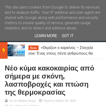
Καλώς ήλθατε
Kral News
This site uses cookies from Google to deliver its services
and to analyze traffic. Your IP address and user-agent are
shared with Google along with performance and security
metrics to ensure quality of service, generate usage
statistics, and to detect and address abuse.
LEARN MORE
GOT IT
«Θερίζει» ο καρκίνος – Στοιχεία
News
BRE
σοκ: Ένας στους πέντε ανθρώπους θα
νοσήσει
Νέο κύμα κακοκαιρίας από
AKIN
σήμερα με σκόνη,
λασποβροχές και πτώση
G
της θερμοκρασίας
NEW
On Air Media Group
Πέμπτη, Μαΐου 09, 2024
Δεν Υπάρχουν Σχόλια