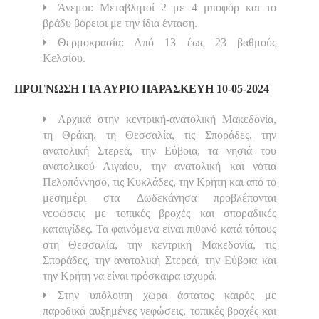
Άνεμοι: Μεταβλητοί 2 με 4 μποφόρ και το
βράδυ βόρειοι με την ίδια ένταση.
Θερμοκρασία: Από 13 έως 23 βαθμούς
Κελσίου.
ΠΡΟΓΝΩΣΗ ΓΙΑ ΑΥΡΙΟ ΠΑΡΑΣΚΕΥΗ 10-05-2024
Αρχικά στην κεντρική-ανατολική Μακεδονία,
τη Θράκη, τη Θεσσαλία, τις Σποράδες, την
ανατολική Στερεά, την Εύβοια, τα νησιά του
ανατολικού Αιγαίου, την ανατολική και νότια
Πελοπόννησο, τις Κυκλάδες, την Κρήτη και από το
μεσημέρι στα Δωδεκάνησα προβλέπονται
νεφώσεις με τοπικές βροχές και σποραδικές
καταιγίδες. Τα φαινόμενα είναι πιθανό κατά τόπους
στη Θεσσαλία, την κεντρική Μακεδονία, τις
Σποράδες, την ανατολική Στερεά, την Εύβοια και
την Κρήτη να είναι πρόσκαιρα ισχυρά.
Στην υπόλοιπη χώρα άστατος καιρός με
παροδικά αυξημένες νεφώσεις, τοπικές βροχές και