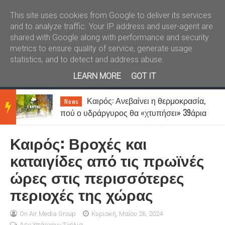
Καλώς ήλθατε
Kral News
This site uses cookies from Google to deliver its services
and to analyze traffic. Your IP address and user-agent are
shared with Google along with performance and security
metrics to ensure quality of service, generate usage
statistics, and to detect and address abuse.
LEARN MORE
GOT IT
Καιρός: Ανεβαίνει η θερμοκρασία,
News
BRE
πού ο υδράργυρος θα «χτυπήσει» 39άρια
- Μέχρι 7 μποφόρ οι άνεμοι
Καιρός: Βροχές και
AKIN
καταιγίδες από τις πρωϊνές
ώρες στις περισσότερες
G
περιοχές της χώρας
NEW
On Air Media Group
Κυριακή, Μαΐου 26, 2024
Δεν Υπάρχουν Σχόλια