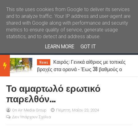
Καλώς ήλθατε
Kral News
This site uses cookies from Google to deliver its services
and to analyze traffic. Your IP address and user-agent are
shared with Google along with performance and security
metrics to ensure quality of service, generate usage
statistics, and to detect and address abuse.
LEARN MORE
GOT IT
Καιρός: Γενικά αίθριος με τοπικές
News
BRE
βροχές στα ορεινά - Έως 38 βαθμούς ο
υδράργυρος
Το αμαρτωλό ερωτικό
AKIN
παρελθόν…
G
On Air Media Group
Πέμπτη, Μαΐου 23, 2024
Δεν Υπάρχουν Σχόλια
NEW