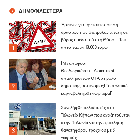
ΔΗΜΟΦΙΛΕΣΤΕΡΑ
Έρευνες για την ταυτοποίηση
δραστών που διέπραξαν απάτη σε
βάρος ημεδαπού στη Θάσο – Του
απέσπασαν 13.000 ευρώ
[Με απόφαση
Θεοδωρικάκου....Διοικητικοί
υπάλληλοι των ΟΤΑ σε ρόλο
δημοτικής αστυνομίας! Το πολιτικό
καρναβάλι ήρθε νωρίτερα!]
Συνελήφθη αλλοδαπός στο
Τελωνείο Κήπων που αναζητούνταν
στην Πολωνία για την πρόκληση
θανατηφόρου τροχαίου με 3
νεκρούς