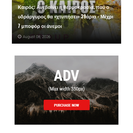
Καιρός: Ανεβαίνει η θερμοκρασία, πού ο
υδράργυρος θα «χτυπήσει» 39άρια - Μέχρι
7 μποφόρ οι άνεμοι
August 08, 2026