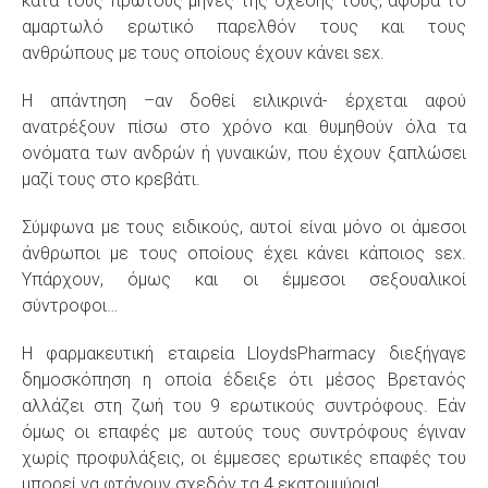
κατά τους πρώτους μήνες της σχέσης τους, αφορά το
αμαρτωλό ερωτικό παρελθόν τους και τους
ανθρώπους με τους οποίους έχουν κάνει sεx.
Η απάντηση –αν δοθεί ειλικρινά- έρχεται αφού
ανατρέξουν πίσω στο χρόνο και θυμηθούν όλα τα
ονόματα των ανδρών ή γυναικών, που έχουν ξαπλώσει
μαζί τους στο κρεβάτι.
Σύμφωνα με τους ειδικούς, αυτοί είναι μόνο οι άμεσοι
άνθρωποι με τους οποίους έχει κάνει κάποιος sεx.
Υπάρχουν, όμως και οι έμμεσοι σεξουαλικοί
σύντροφοι…
Η φαρμακευτική εταιρεία LloydsPharmacy διεξήγαγε
δημοσκόπηση η οποία έδειξε ότι μέσος Βρετανός
αλλάζει στη ζωή του 9 ερωτικούς συντρόφους. Εάν
όμως οι επαφές με αυτούς τους συντρόφους έγιναν
χωρίς προφυλάξεις, οι έμμεσες ερωτικές επαφές του
μπορεί να φτάνουν σχεδόν τα 4 εκατομμύρια!