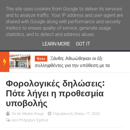
Καλώς ήλθατε
Kral News
This site uses cookies from Google to deliver its services
and to analyze traffic. Your IP address and user-agent are
shared with Google along with performance and security
metrics to ensure quality of service, generate usage
statistics, and to detect and address abuse.
LEARN MORE
GOT IT
Ξάνθη: Αθωώθηκαν οι έξι
News
BRE
συλληφθέντες για την υπόθεση με τα
τυχερά παίγνια σε καφενείο
Φορολογικές δηλώσεις:
AKIN
Πότε λήγει η προθεσμία
υποβολής
G
On Air Media Group
Παρασκευή, Μαΐου 17, 2024
Δεν Υπάρχουν Σχόλια
NEW