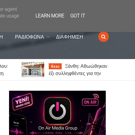
ser-agent
ate usage
LEARN MORE
GOT IT
Η
ΡΑΔΙΟΦΩΝΑ
ΔΙΑΦΗΜΙΣΗ
Ξάνθη: Αθωώθηκαν οι
News
έξι συλληφθέντες για την
υπόθεση με τα τυχερά παίγνια
σε καφενείο