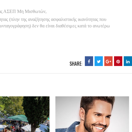
ίας ΑΣΕΠ Μη Μισθωτών,
τας (πλην της αναζήτησης ασφαλιστικής ικανότητας που
υνταγογράφηση) δεν θα είναι διαθέσιμες κατά το ανωτέρω
SHARE: