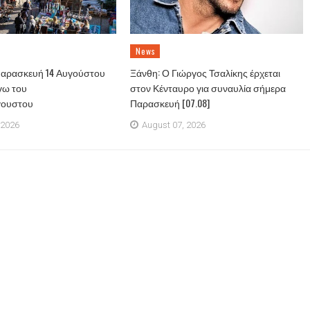
News
Παρασκευή 14 Αυγούστου
Ξάνθη: Ο Γιώργος Τσαλίκης έρχεται
γω του
στον Κένταυρο για συναυλία σήμερα
γουστου
Παρασκευή [07.08]
 2026
August 07, 2026