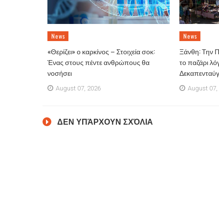
News
News
«Θερίζει» ο καρκίνος – Στοιχεία σοκ:
Ξάνθη: Την 
Ένας στους πέντε ανθρώπους θα
το παζάρι λό
νοσήσει
Δεκαπενταύ
August 07, 2026
August 07,
ΔΕΝ ΥΠΆΡΧΟΥΝ ΣΧΌΛΙΑ