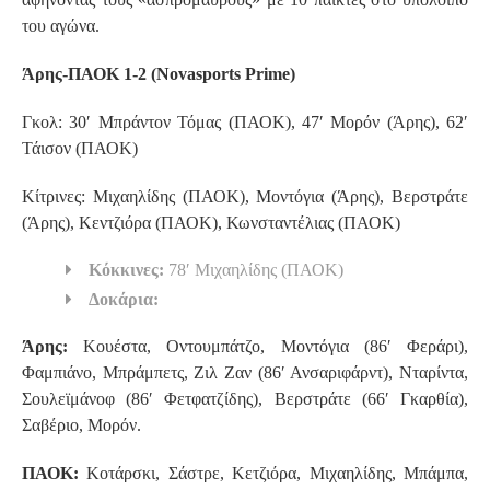
του αγώνα.
Άρης-ΠΑΟΚ 1-2 (Novasports Prime)
Γκολ: 30′ Μπράντον Τόμας (ΠΑΟΚ), 47′ Μορόν (Άρης), 62′
Τάισον (ΠΑΟΚ)
Κίτρινες: Μιχαηλίδης (ΠΑΟΚ), Μοντόγια (Άρης), Βερστράτε
(Άρης), Κεντζιόρα (ΠΑΟΚ), Κωνσταντέλιας (ΠΑΟΚ)
Κόκκινες:
78′ Μιχαηλίδης (ΠΑΟΚ)
Δοκάρια:
Άρης:
Κουέστα, Οντουμπάτζο, Μοντόγια (86′ Φεράρι),
Φαμπιάνο, Μπράμπετς, Ζιλ Ζαν (86′ Ανσαριφάρντ), Νταρίντα,
Σουλεϊμάνοφ (86′ Φετφατζίδης), Βερστράτε (66′ Γκαρθία),
Σαβέριο, Μορόν.
ΠΑΟΚ:
Koτάρσκι, Σάστρε, Κετζιόρα, Μιχαηλίδης, Μπάμπα,