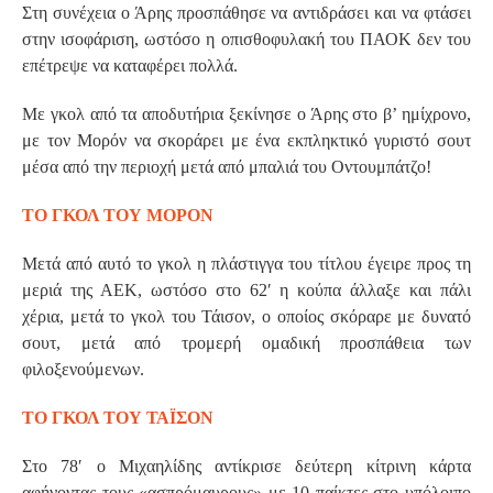
Στη συνέχεια ο Άρης προσπάθησε να αντιδράσει και να φτάσει
στην ισοφάριση, ωστόσο η οπισθοφυλακή του ΠΑΟΚ δεν του
επέτρεψε να καταφέρει πολλά.
Με γκολ από τα αποδυτήρια ξεκίνησε ο Άρης στο β’ ημίχρονο,
με τον Μορόν να σκοράρει με ένα εκπληκτικό γυριστό σουτ
μέσα από την περιοχή μετά από μπαλιά του Οντουμπάτζο!
ΤΟ ΓΚΟΛ ΤΟΥ ΜΟΡΟΝ
Μετά από αυτό το γκολ η πλάστιγγα του τίτλου έγειρε προς τη
μεριά της ΑΕΚ, ωστόσο στο 62′ η κούπα άλλαξε και πάλι
χέρια, μετά το γκολ του Τάισον, ο οποίος σκόραρε με δυνατό
σουτ, μετά από τρομερή ομαδική προσπάθεια των
φιλοξενούμενων.
ΤΟ ΓΚΟΛ ΤΟΥ ΤΑΪΣΟΝ
Στο 78′ ο Μιχαηλίδης αντίκρισε δεύτερη κίτρινη κάρτα
αφήνοντας τους «ασπρόμαυρους» με 10 παίκτες στο υπόλοιπο