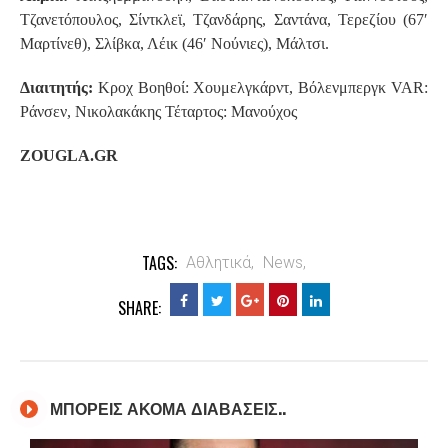
Τζανετόπουλος, Σίντκλεϊ, Τζανδάρης, Σαντάνα, Τερεζίου (67′
Μαρτίνεθ), Σλίβκα, Λέικ (46′ Νούνιες), Μάλτσι.
Διαιτητής:
Κροχ Βοηθοί: Χουμελγκάρντ, Βόλενμπεργκ VAR:
Ράνσεν, Νικολακάκης Τέταρτος: Μανούχος
ZOUGLA.GR
TAGS:
Αθλητικά,
News,
SHARE:
ΜΠΟΡΕΙΣ ΑΚΟΜΑ ΔΙΑΒΑΣΕΙΣ..