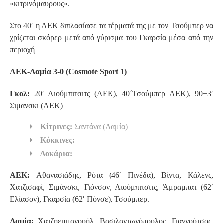
«κιτρινόμαυρους».
Στο 40′ η ΑΕΚ διπλασίασε τα τέρματά της με τον Τσούμπερ να
χρίζεται σκόρερ μετά από γύρισμα του Γκαρσία μέσα από την
περιοχή
ΑΕΚ-Λαμία 3-0 (Cosmote Sport 1)
Γκολ:
20′ Λιούμπιτσιτς (ΑΕΚ), 40΄Τσούμπερ ΑΕΚ), 90+3′
Σιμανσκι (ΑΕΚ)
Κίτρινες:
Σαντάνα (Λαμία)
Κόκκινες:
Δοκάρια:
ΑΕΚ:
Αθανασιάδης, Ρότα (46′ Πινέδα), Βίντα, Κάλενς,
Χατζισαφί, Σιμάνσκι, Γιόνσον, Λιούμπιτσιτς, Άμραμπατ (62′
Ελίασον), Γκαρσία (62′ Πόνσε), Τσούμπερ.
Λαμία:
Χατζηεμμανουήλ, Βασιλαντωνόπουλος, Γιαννούτσος,