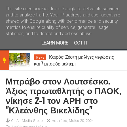
Καλώς ήλθατε
Kral News
This site uses cookies from Google to deliver its services
and to analyze traffic. Your IP address and user-agent are
shared with Google along with performance and security
metrics to ensure quality of service, generate usage
statistics, and to detect and address abuse.
LEARN MORE
GOT IT
Καιρός: Ζέστη με λίγες νεφώσεις
News
BRE
και 7 μποφόρ μελτέμι
Μπράβο στον Λουτσέσκο.
AKIN
Άξιος πρωταθλητής ο ΠΑΟΚ,
νίκησε 2-1 τον ΑΡΗ στο
G
"Κλεάνθης Βικελίδης"
NEW
On Air Media Group
Δευτέρα, Μαΐου 20, 2024
Δεν Υπάρχουν Σχόλια