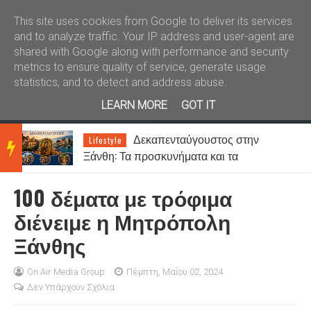
Καλώς ήλθατε
Kral News
This site uses cookies from Google to deliver its services
and to analyze traffic. Your IP address and user-agent are
shared with Google along with performance and security
metrics to ensure quality of service, generate usage
statistics, and to detect and address abuse.
LEARN MORE
GOT IT
Δεκαπενταύγουστος στην
Lifestyle
BRE
ς
Ξάνθη: Τα προσκυνήματα και τα
πανηγύρια της Παναγίας
100 δέματα με τρόφιμα
AKIN
διένειμε η Μητρόπολη
Ξάνθης
G
On Air Media Group
Πέμπτη, Μαΐου 02, 2024
Δεν Υπάρχουν Σχόλια
NEW