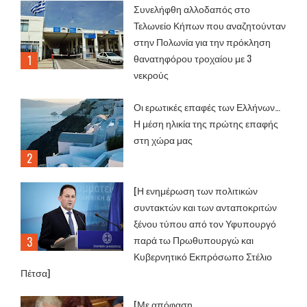
Συνελήφθη αλλοδαπός στο
Τελωνείο Κήπων που αναζητούνταν
στην Πολωνία για την πρόκληση
θανατηφόρου τροχαίου με 3
νεκρούς
Οι ερωτικές επαφές των Ελλήνων…
Η μέση ηλικία της πρώτης επαφής
στη χώρα μας
[Η ενημέρωση των πολιτικών
συντακτών και των ανταποκριτών
ξένου τύπου από τον Υφυπουργό
παρά τω Πρωθυπουργώ και
Κυβερνητικό Εκπρόσωπο Στέλιο
Πέτσα]
[Με απόφαση