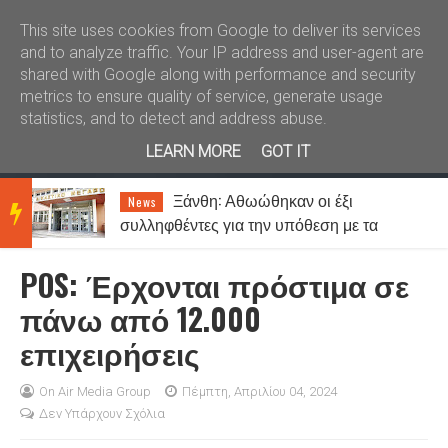
Καλώς ήλθατε
Kral News
This site uses cookies from Google to deliver its services
and to analyze traffic. Your IP address and user-agent are
shared with Google along with performance and security
metrics to ensure quality of service, generate usage
statistics, and to detect and address abuse.
LEARN MORE
GOT IT
Ξάνθη: Αθωώθηκαν οι έξι
News
BRE
συλληφθέντες για την υπόθεση με τα
τυχερά παίγνια σε καφενείο
POS: Έρχονται πρόστιμα σε
AKIN
πάνω από 12.000
επιχειρήσεις
G
On Air Media Group
Πέμπτη, Απριλίου 04, 2024
Δεν Υπάρχουν Σχόλια
NEW