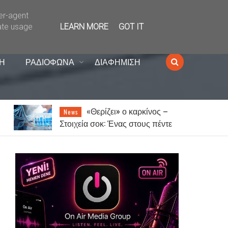
ser-agent
ate usage
LEARN MORE
GOT IT
Η
ΡΑΔΙΟΦΩΝΑ
ΔΙΑΦΗΜΙΣΗ
–
Ξάνθη: Την Παρασκευή
News
τε
14 Αυγούστου το παζάρι λόγω
του Δεκαπενταύγουστου
α