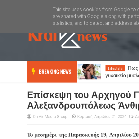
Καλώς ήλθατε
Kral News
This site uses cookies from Google to de
are shared with Google along with perfo
statistics, and to detect and address a
Πως λειτουργεί το
Καιρός
Lifestyle
News
BREAKING NEWS
γυναικείο μυαλό σε σχέση με το
με τοπικές βρο
αντρικό…
Έως 38 βαθμο
Επίσκεψη του Αρχηγού Γ
Αλεξανδρουπόλεως Άνθι
On Air Media Group
Κυριακή, Απριλίου 21, 2024
Δ
Το μεσημέρι της Παρασκευής 19, Απριλίου 20