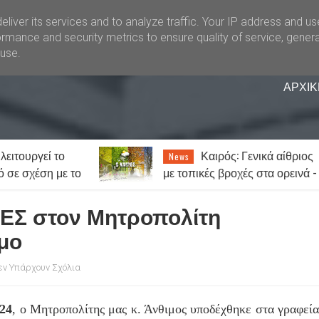
liver its services and to analyze traffic. Your IP address and u
rmance and security metrics to ensure quality of service, gener
buse.
ΑΡΧΙΚ
: Γενικά αίθριος
«Θερίζει» ο καρκίνος 
News
χές στα ορεινά -
Στοιχεία σοκ: Ένας στους πέν
ύς ο υδράργυρος
ανθρώπους θα νοσήσει
ΕΣ στον Μητροπολίτη
μο
εν Υπάρχουν Σχόλια
24
, ο Μητροπολίτης μας κ. Άνθιμος υποδέχθηκε στα γραφεί