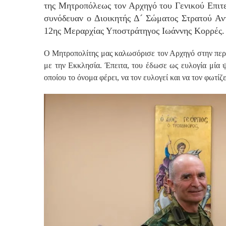
της Μητροπόλεως τον Αρχηγό του Γενικού Επιτ
συνόδευαν ο Διοικητής Δ´ Σώματος Στρατού Αν
12ης Μεραρχίας Υποστράτηγος Ιωάννης Κορρές.
Ο Μητροπολίτης μας καλωσόρισε τον Αρχηγό στην περι
με την Εκκλησία. Έπειτα, του έδωσε ως ευλογία μία 
οποίου το όνομα φέρει, να τον ευλογεί και να τον φωτίζε