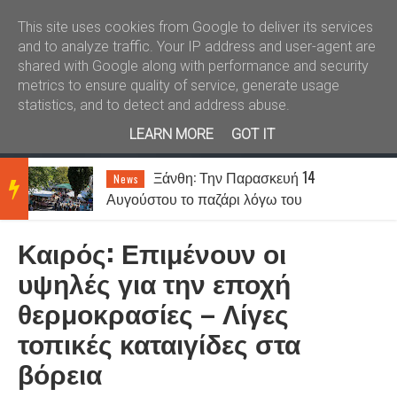
Καλώς ήλθατε
Kral News
This site uses cookies from Google to deliver its services
and to analyze traffic. Your IP address and user-agent are
shared with Google along with performance and security
metrics to ensure quality of service, generate usage
statistics, and to detect and address abuse.
LEARN MORE
GOT IT
Ξάνθη: Την Παρασκευή 14
News
BRE
Αυγούστου το παζάρι λόγω του
Δεκαπενταύγουστου
Καιρός: Επιμένουν οι
AKIN
υψηλές για την εποχή
θερμοκρασίες – Λίγες
G
τοπικές καταιγίδες στα
βόρεια
NEW