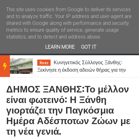
Καλώς ήλθατε
Kral News
This site uses cookies from Google to deliver its services
and to analyze traffic. Your IP address and user-agent are
shared with Google along with performance and security
metrics to ensure quality of service, generate usage
statistics, and to detect and address abuse.
LEARN MORE
GOT IT
ση
Κυνηγετικός Σύλλογος Ξάνθης:
News
BRE
Ξεκίνησε η έκδοση αδειών θήρας για την
περίοδο 2026-2027
ΔΗΜΟΣ ΞΑΝΘΗΣ:Το μέλλον
AKIN
είναι φωτεινό: Η Ξάνθη
γιορτάζει την Παγκόσμια
G
Ημέρα Αδέσποτων Ζώων με
τη νέα γενιά.
NEW