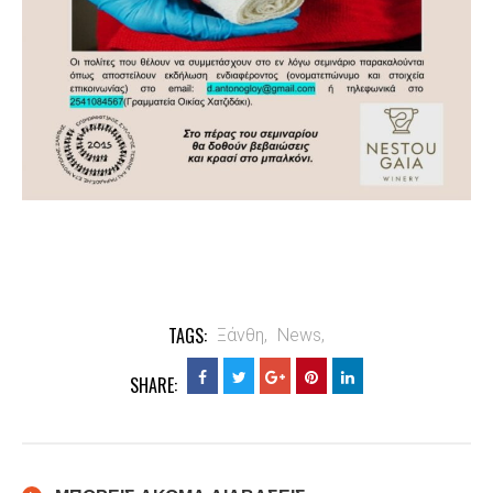
TAGS:
Ξάνθη,
News,
SHARE: