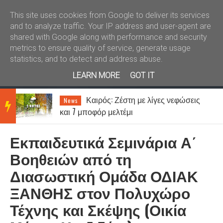
Καλώς ήλθατε
Kral News
This site uses cookies from Google to deliver its services
and to analyze traffic. Your IP address and user-agent are
shared with Google along with performance and security
metrics to ensure quality of service, generate usage
statistics, and to detect and address abuse.
LEARN MORE
GOT IT
Καιρός: Ζέστη με λίγες νεφώσεις
News
BRE
και 7 μποφόρ μελτέμι
Εκπαιδευτικά Σεμινάρια Α΄
AKIN
Βοηθειών από τη
Διασωστική Ομάδα ΟΔΙΑΚ
G
ΞΑΝΘΗΣ στον Πολυχώρο
Τέχνης και Σκέψης (Οικία
NEW