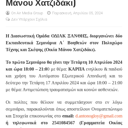
Μάνου Χατζιδάκι)
S
On Air Media Group
Παρασκευή, Απριλίου 05, 2024
Δεν Υπάρχουν Σχόλια
Η Διασωστική Ομάδα ΟΔΙΑΚ ΞΑΝΘΗΣ, διοργανώνει δύο
Εκπαιδευτικά Σεμινάρια Α΄ Βοηθειών στον Πολυχώρο
Τέχνης και Σκέψης (Οικία Μάνου Χατζιδάκι).
Το πρώτο Σεμινάριο θα γίνει την Τετάρτη 10 Απριλίου 2024
και ώρα 18:00 – 21:0
0 με θέμα:
ΚΑΡΠΑ
ενηλίκου & παιδιού
και χρήση του Αυτόματου Εξωτερικού Απινιδωτή και το
δεύτερο την Τετάρτη 17 Απριλίου 2024 και ώρα 18:00 – 21:00
με θέμα: Αντιμετώπιση τραυματισμών και κοινών ασθενειών.
Οι πολίτες που θέλουν να συμμετάσχουν στο εν λόγω
σεμινάριο, παρακαλούνται όπως αποστείλουν Ονοματεπώνυμο
και Στοιχεία επικοινωνίας στο
email:
d.antonogloy@gmail.com
ή τηλεφωνικά στο 2541084567 (Γραμματεία Οικίας