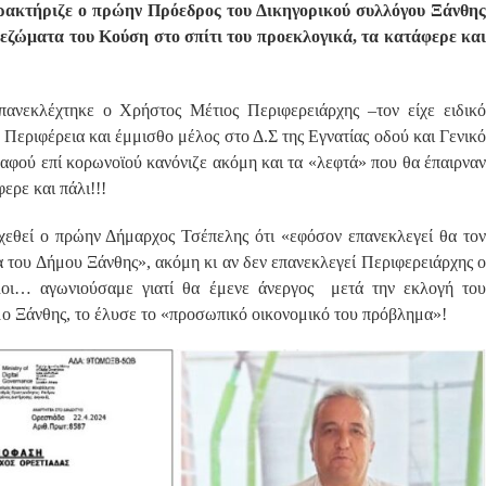
ρακτήριζε ο πρώην Πρόεδρος του Δικηγορικού συλλόγου Ξάνθης
ώματα του Κούση στο σπίτι του προεκλογικά, τα κατάφερε και
ανεκλέχτηκε ο Χρήστος Μέτιος Περιφερειάρχης –τον είχε ειδικό
Περιφέρεια και έμμισθο μέλος στο Δ.Σ της Εγνατίας οδού και Γενικό
αφού επί κορωνοϊού κανόνιζε ακόμη και τα «λεφτά» που θα έπαιρναν
ερε και πάλι!!!
χεθεί ο πρώην Δήμαρχος Τσέπελης ότι «εφόσον επανεκλεγεί θα τον
α του Δήμου Ξάνθης», ακόμη κι αν δεν επανεκλεγεί Περιφερειάρχης ο
λοι… αγωνιούσαμε γιατί θα έμενε άνεργος μετά την εκλογή του
ο Ξάνθης, το έλυσε το «προσωπικό οικονομικό του πρόβλημα»!