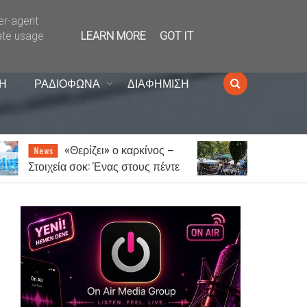
ser-agent
ate usage
LEARN MORE
GOT IT
Η
ΡΑΔΙΟΦΩΝΑ
ΔΙΑΦΗΜΙΣΗ
–
Ξάνθη: Την Παρασκευή
News
τε
14 Αυγούστου το παζάρι λόγω
του Δεκαπενταύγουστου