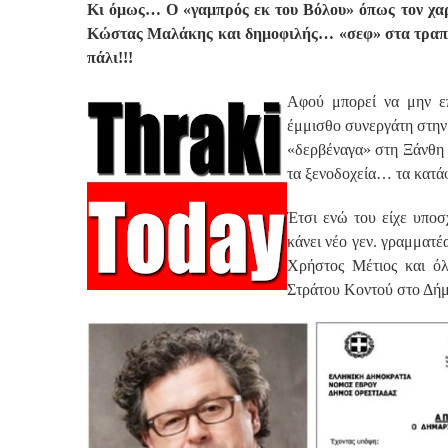
Κι όμως… Ο «γαμπρός εκ του Βόλου» όπως τον χα
Κώστας Μαλάκης και δημοφιλής… «σεφ» στα τραπεζ
πάλι!!!
Αφού μπορεί να μην επ
έμμισθο συνεργάτη στην 
«δερβέναγα» στη Ξάνθη 
τα ξενοδοχεία… τα κατάφ
Έτσι ενώ του είχε υποσ
κάνει νέο γεν. γραμματέ
Χρήστος Μέτιος και ό
Στράτου Κοντού στο Δήμ