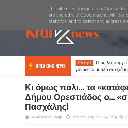
Καλώς ήλθατε
Kral News
This site uses cookies from Google to de
are shared with Google along with perfo
statistics, and to detect and address a
Πως λειτουργεί το
Καιρός
Lifestyle
News
BREAKING NEWS
γυναικείο μυαλό σε σχέση με το
με τοπικές βρο
αντρικό…
Έως 38 βαθμο
Κι όμως πάλι… τα «κατάφ
Δήμου Ορεστιάδος ο… «σ
Πασχάλης!
On Air Media Group
Τετάρτη, Απριλίου 24, 2024
Δ