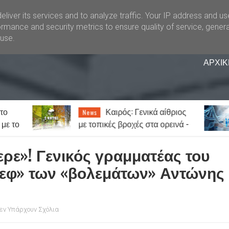
liver its services and to analyze traffic. Your IP address and u
rmance and security metrics to ensure quality of service, gener
buse.
ΑΡΧΙΚ
: Γενικά αίθριος
«Θερίζει» ο καρκίνος 
News
χές στα ορεινά -
Στοιχεία σοκ: Ένας στους πέν
ύς ο υδράργυρος
ανθρώπους θα νοσήσει
ερε»! Γενικός γραμματέας του
εφ» των «βολεμάτων» Αντώνης
εν Υπάρχουν Σχόλια