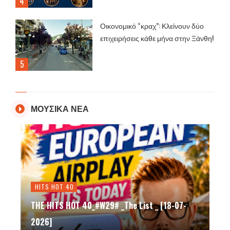
Οικονομικό “κραχ”: Κλείνουν δύο
επιχειρήσεις κάθε μήνα στην Ξάνθη!
ΜΟΥΣΙΚΑ ΝΕΑ
Lifestyle
Η ενδοφρύνη που επιδρά στις γυναίκες
ώστε να δείξουν ενδιαφέρον για τους…
πιθανούς συντρόφους τους