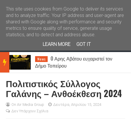
Καλώς ήλθατε
Kral News
This site uses cookies from Google to deliver its services
and to analyze traffic. Your IP address and user-agent are
shared with Google along with performance and security
metrics to ensure quality of service, generate usage
statistics, and to detect and address abuse.
LEARN MORE
GOT IT
Καιρός σήμερα: Επιμένουν η
News
BRE
ζέστη και οι ισχυροί βοριάδες - Στους 39
βαθμούς η θερμοκρασία
Πολιτιστικός Σύλλογος
AKIN
Γαλάνης – Ανθοέκθεση 2024
G
On Air Media Group
Δευτέρα, Απριλίου 15, 2024
Δεν Υπάρχουν Σχόλια
NEW