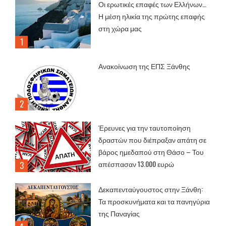
Οι ερωτικές επαφές των Ελλήνων…
Η μέση ηλικία της πρώτης επαφής
στη χώρα μας
Ανακοίνωση της ΕΠΣ Ξάνθης
Έρευνες για την ταυτοποίηση
δραστών που διέπραξαν απάτη σε
βάρος ημεδαπού στη Θάσο – Του
απέσπασαν 13.000 ευρώ
Δεκαπενταύγουστος στην Ξάνθη:
Τα προσκυνήματα και τα πανηγύρια
της Παναγίας