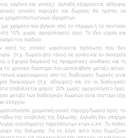
α, εγγόνια και γονείς). Δηλαδή εξαιρούνται αδέρφια,
ρηματικές γονικές παροχές και δωρεές θα πρέπει να
σω χρηματοπιστωτικών ιδρυμάτων.
 (με χρήματα που βγήκαν από το στρώμα ή το σεντούκι
στή 10%, χωρίς αφορολόγητο όριο. Το ίδιο ισχύει και
ιασμό του παιδιού.
ών κατά τις οποίες ωφελούνται πρόσωπα που δεν
ευρώ (π.χ. δωρεά από τέκνο σε γονέα και εν συνεχεία
, η Εφορία διερευνά τις πραγματικές συνθήκες και τη
ι το χρονικό διάστημα που μεσολάβησε μεταξύ αυτών.
 τελικά ωφελούμενος από τις διαδοχικές δωρεές είναι
ία δικαιούχων (π.χ. αδερφός) και ότι οι διαδοχικές
τότε επιβάλλεται φόρος 20% χωρίς αφορολόγητο όριο.
ήσει μεταξύ των διαδοχικών δωρεών είναι σύντομο (όχι
κι ελέγχου.
γματοποιήσει χρηματική γονική παροχή/δωρεά προς το
τάδιο της υποβολής της δήλωσης. Δηλαδή δεν υπάρχει
γίας εισοδήματος παρελθόντων ετών κ.λπ.. Το πόθεν
λεγχο της δήλωσης. Για το λόγο αυτό όσοι δωρίζουν
δήματά τους και συγκεκριμένα εάν μπορούν να καλύψουν