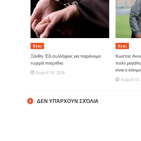
News
News
Ξάνθη: Έξι συλλήψεις για παράνομα
Κώστας Ανυφ
τυχερά παιχνίδια
πολύ μεγάλη 
είναι ο κόσμ
August 05, 2026
August 05,
ΔΕΝ ΥΠΆΡΧΟΥΝ ΣΧΌΛΙΑ