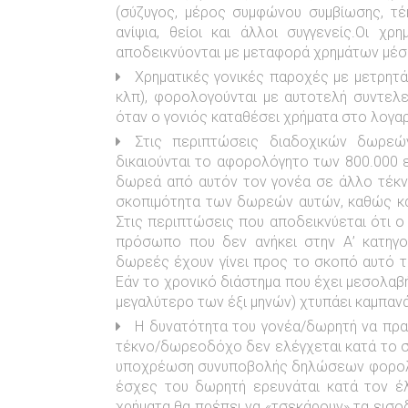
(σύζυγος, μέρος συμφώνου συμβίωσης, τέκν
ανίψια, θείοι και άλλοι συγγενείς.Οι χ
αποδεικνύονται με μεταφορά χρημάτων μέ
Χρηματικές γονικές παροχές με μετρητά
κλπ), φορολογούνται με αυτοτελή συντελε
όταν ο γονιός καταθέσει χρήματα στο λογαρ
Στις περιπτώσεις διαδοχικών δωρε
δικαιούνται το αφορολόγητο των 800.000 
δωρεά από αυτόν τον γονέα σε άλλο τέκνο)
σκοπιμότητα των δωρεών αυτών, καθώς κα
Στις περιπτώσεις που αποδεικνύεται ότι ο
πρόσωπο που δεν ανήκει στην Α’ κατηγορ
δωρεές έχουν γίνει προς το σκοπό αυτό 
Εάν το χρονικό διάστημα που έχει μεσολαβ
μεγαλύτερο των έξι μηνών) χτυπάει καμπανά
Η δυνατότητα του γονέα/δωρητή να πρα
τέκνο/δωρεοδόχο δεν ελέγχεται κατά το σ
υποχρέωση συνυποβολής δηλώσεων φορολο
έσχες του δωρητή ερευνάται κατά τον έ
χρήματα θα πρέπει να «τσεκάρουν» τα εισο