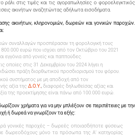
ο ράλι στις τιμές και τις αγοραπωλησίες ο φοροελεγκτικός
θέσεις ακινήτων αναζητώντας αδήλωτα εισοδήματα.
ασης ακινήτων, κληρονομιών, δωρεών και γονικών παροχών.
ι:
ικών συναλλαγών προσπέρασαν τη φορολογική τους
800.000 ευρώ που ισχύει από τον Οκτώβριο του 2021
αι εγγόνια από γονείς και παππούδες.
ις οποίες στις 31 Δεκεμβρίου του 2024 λήγει η
εκδώσει πράξη διορθωτικού προσδιορισμού του φόρου.
νικού συστήματος με μη αποδοχή από τον
ής αξία της
Δ.Ο.Υ.
,
διαφορές δηλωθείσας αξίας και
ξία της προεκτίμησης είναι πάνω από 100.000 ευρώ.
δωρίζουν χρήματα για να μην μπλέξουν σε περιπέτειες με την
οχή ή δωρεά να γνωρίζουν τα εξής:
ορά γονικές παροχές – δωρεές οποιασδήποτε φύσεως
ς) με δωρεοδόχους μόνο τα πρόσωπα της Α’ κατηγορίας