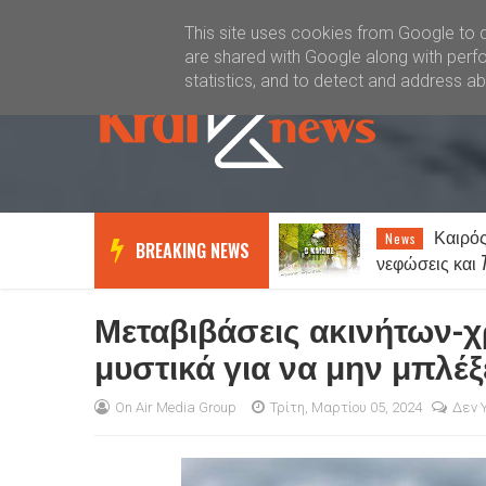
Καλώς ήλθατε
Kral News
This site uses cookies from Google to de
are shared with Google along with perfo
statistics, and to detect and address a
Ξάνθη: Έξι συλλήψεις
Καιρός
News
News
BREAKING NEWS
για παράνομα τυχερά παιχνίδια
νεφώσεις και 
Μεταβιβάσεις ακινήτων-χ
μυστικά για να μην μπλέξ
On Air Media Group
Τρίτη, Μαρτίου 05, 2024
Δεν 