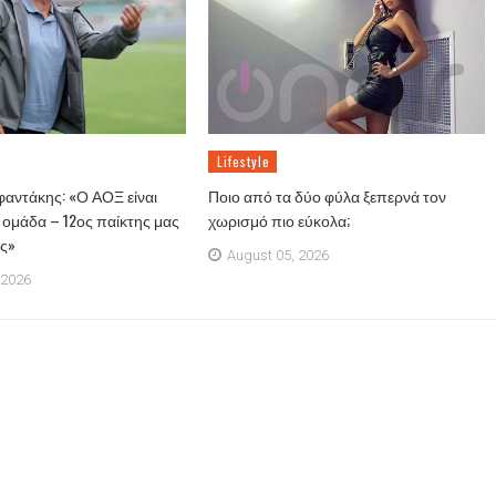
Lifestyle
αντάκης: «Ο ΑΟΞ είναι
Ποιο από τα δύο φύλα ξεπερνά τον
ομάδα – 12ος παίκτης μας
χωρισμό πιο εύκολα;
ος»
August 05, 2026
 2026