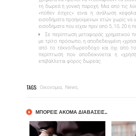
τη δωρεά ή γονική παροχή. Μια από τις λύ
«πόθεν έσχες» είναι η ανάλωση κεφαλα
εισοδήματα προηγούμενων ετών χωρίς να υ
εισοδήματα που είχαν πριν από 5, 10, 20 ή 
Σε περίπτωση μεταφοράς χρηματικού π
με τρίτο πρόσωπο, η αποδεδειγμένη «χρήσ
από το τέκνο/δωρεοδόχο και όχι από το
περίπτωση που αποδεικνύεται η «χρήσ
επιβάλλεται φόρος δωρεάς
.
TAGS:
Οικονομια,
News,
ΜΠΟΡΕΙΣ ΑΚΟΜΑ ΔΙΑΒΑΣΕΙΣ..