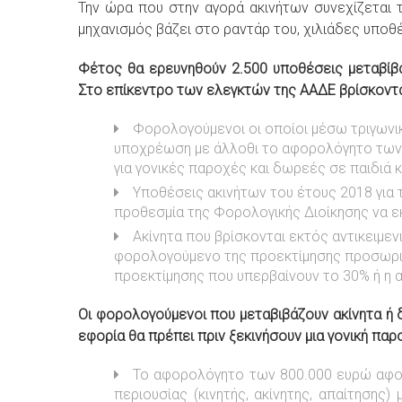
Την ώρα που στην αγορά ακινήτων συνεχίζεται τ
μηχανισμός βάζει στο ραντάρ του, χιλιάδες υπο
Φέτος θα ερευνηθούν 2.500 υποθέσεις μεταβίβ
Στο επίκεντρο των ελεγκτών της ΑΑΔΕ βρίσκοντα
Φορολογούμενοι οι οποίοι μέσω τριγων
υποχρέωση με άλλοθι το αφορολόγητο των 
για γονικές παροχές και δωρεές σε παιδιά κ
Υποθέσεις ακινήτων του έτους 2018 για τ
προθεσμία της Φορολογικής Διοίκησης να 
Ακίνητα που βρίσκονται εκτός αντικειμε
φορολογούμενο της προεκτίμησης προσωριν
προεκτίμησης που υπερβαίνουν το 30% ή η α
Οι φορολογούμενοι που μεταβιβάζουν ακίνητα ή 
εφορία θα πρέπει πριν ξεκινήσουν μια γονική παρ
Το αφορολόγητο των 800.000 ευρώ αφ
περιουσίας (κινητής, ακίνητης, απαίτηση