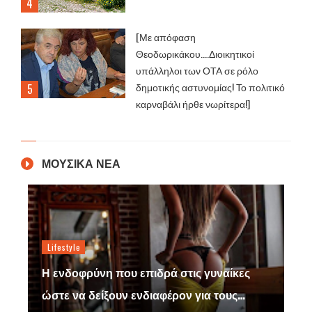
[Με απόφαση
Θεοδωρικάκου....Διοικητικοί
υπάλληλοι των ΟΤΑ σε ρόλο
δημοτικής αστυνομίας! Το πολιτικό
καρναβάλι ήρθε νωρίτερα!]
ΜΟΥΣΙΚΑ ΝΕΑ
HITS HOT 40
πιδρά στις γυναίκες
νδιαφέρον για τους…
THE HITS HOT 40_#W30# _The 