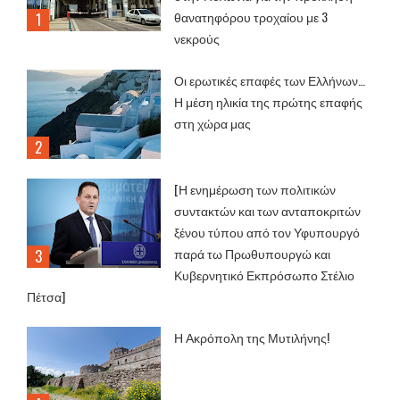
θανατηφόρου τροχαίου με 3
νεκρούς
Οι ερωτικές επαφές των Ελλήνων…
Η μέση ηλικία της πρώτης επαφής
στη χώρα μας
[Η ενημέρωση των πολιτικών
συντακτών και των ανταποκριτών
ξένου τύπου από τον Υφυπουργό
παρά τω Πρωθυπουργώ και
Κυβερνητικό Εκπρόσωπο Στέλιο
Πέτσα]
Η Ακρόπολη της Μυτιλήνης!