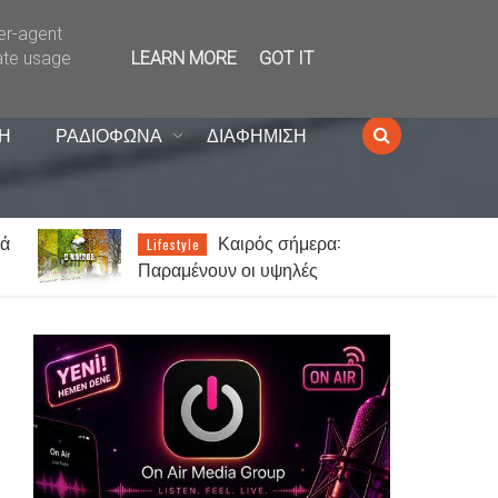
ser-agent
ate usage
LEARN MORE
GOT IT
Η
ΡΑΔΙΟΦΩΝΑ
ΔΙΑΦΗΜΙΣΗ
νά
Καιρός σήμερα:
Lifestyle
Παραμένουν οι υψηλές
θερμοκρασίες σε όλη τη χώρα -
Στα 7 μποφόρ οι άνεμοι στο
Αιγαίο