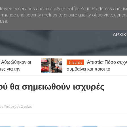
liver its services and to analyze traffic. Your IP address and u
rmance and security metrics to ensure quality of service, gener
buse.
ΑΡΧΙΚ
: Αθωώθηκαν οι
Απιστία: Πόσο συχ
Lifestyle
ες για την
συμβαίνει και ποιοι το
 τυχερά παίγνια
παραδέχονται πιο εύκολα;
Πού θα σημειωθούν ισχυρές
εν Υπάρχουν Σχόλια