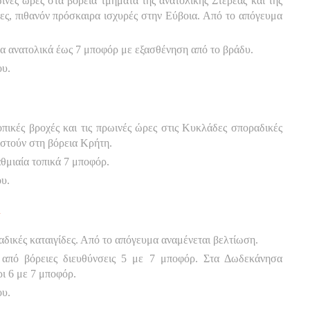
ινές ώρες στα βόρεια τμήματα της ανατολικής Στερεάς και της
ες, πιθανόν πρόσκαιρα ισχυρές στην Εύβοια. Από το απόγευμα
στα ανατολικά έως 7 μποφόρ με εξασθένηση από το βράδυ.
ου.
πικές βροχές και τις πρωινές ώρες στις Κυκλάδες σποραδικές
ιστούν στη βόρεια Κρήτη.
αθμιαία τοπικά 7 μποφόρ.
υ.
Α
αδικές καταιγίδες. Από το απόγευμα αναμένεται βελτίωση.
υ από βόρειες διευθύνσεις 5 με 7 μποφόρ. Στα Δωδεκάνησα
ρι 6 με 7 μποφόρ.
ου.