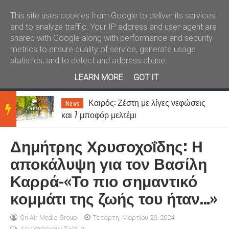
Καλώς ήλθατε
Kral News
This site uses cookies from Google to deliver its services
and to analyze traffic. Your IP address and user-agent are
shared with Google along with performance and security
metrics to ensure quality of service, generate usage
statistics, and to detect and address abuse.
LEARN MORE
GOT IT
Καιρός: Ζέστη με λίγες νεφώσεις
News
BRE
και 7 μποφόρ μελτέμι
Δημήτρης Χρυσοχοΐδης: Η
AKIN
αποκάλυψη για τον Βασίλη
Καρρά-«Το πιο σημαντικό
G
κομμάτι της ζωής του ήταν…»
NEW
On Air Media Group
Τετάρτη, Μαρτίου 20, 2024
Δεν Υπάρχουν Σχόλια