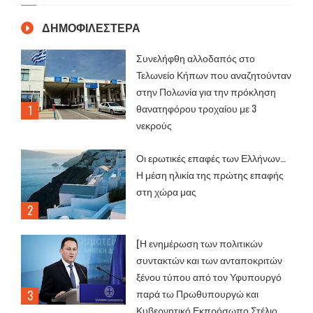
ΔΗΜΟΦΙΛΕΣΤΕΡΑ
Συνελήφθη αλλοδαπός στο
Τελωνείο Κήπων που αναζητούνταν
στην Πολωνία για την πρόκληση
θανατηφόρου τροχαίου με 3
νεκρούς
Οι ερωτικές επαφές των Ελλήνων…
Η μέση ηλικία της πρώτης επαφής
στη χώρα μας
[Η ενημέρωση των πολιτικών
συντακτών και των ανταποκριτών
ξένου τύπου από τον Υφυπουργό
παρά τω Πρωθυπουργώ και
Κυβερνητικό Εκπρόσωπο Στέλιο