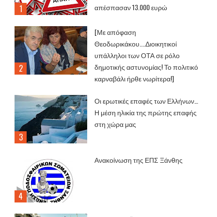
απέσπασαν 13.000 ευρώ
[Με απόφαση
Θεοδωρικάκου....Διοικητικοί
υπάλληλοι των ΟΤΑ σε ρόλο
δημοτικής αστυνομίας! Το πολιτικό
καρναβάλι ήρθε νωρίτερα!]
Οι ερωτικές επαφές των Ελλήνων…
Η μέση ηλικία της πρώτης επαφής
στη χώρα μας
Ανακοίνωση της ΕΠΣ Ξάνθης