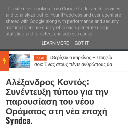
Καλώς ήλθατε
Kral News
This site uses cookies from Google to deliver its services
and to analyze traffic. Your IP address and user-agent are
shared with Google along with performance and security
metrics to ensure quality of service, generate usage
statistics, and to detect and address abuse.
LEARN MORE
GOT IT
«Θερίζει» ο καρκίνος – Στοιχεία
News
BRE
σοκ: Ένας στους πέντε ανθρώπους θα
νοσήσει
Αλέξανδρος Κοντός:
AKIN
Συνέντευξη τύπου για την
παρουσίαση του νέου
G
Οράματος στη νέα εποχή
Syndea.
NEW