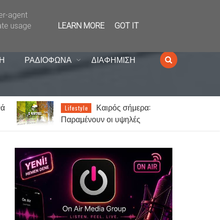
ser-agent
ate usage
LEARN MORE
GOT IT
Η
ΡΑΔΙΟΦΩΝΑ
ΔΙΑΦΗΜΙΣΗ
ΑΟ Ξάνθη: Παραίτηση
News
Δημήτρη Βούλκου από το Δ.Σ. –
 -
Οι αντικαταστάτες του