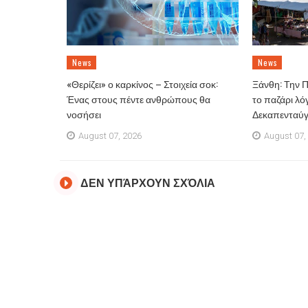
News
News
«Θερίζει» ο καρκίνος – Στοιχεία σοκ:
Ξάνθη: Την 
Ένας στους πέντε ανθρώπους θα
το παζάρι λό
νοσήσει
Δεκαπενταύ
August 07, 2026
August 07,
ΔΕΝ ΥΠΆΡΧΟΥΝ ΣΧΌΛΙΑ