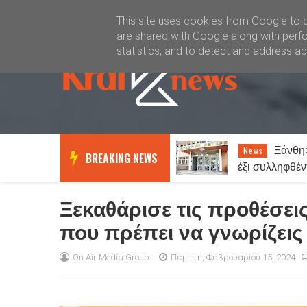
Καλώς ήλθατε
Kral News
This site uses cookies from Google to de
are shared with Google along with perfo
statistics, and to detect and address a
Ξάνθη: Αθωώθηκαν οι
Απι
News
Lifestyle
BREAKING NEWS
έξι συλληφθέντες για την
συμβαίνει και 
υπόθεση με τα τυχερά παίγνια
παραδέχονται 
σε καφενείο
Ξεκαθάρισε τις προθέσεις
που πρέπει να γνωρίζεις
On Air Media Group
Πέμπτη, Φεβρουαρίου 15, 2024