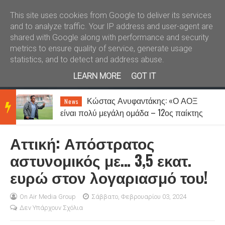
Καλώς ήλθατε
Kral News
This site uses cookies from Google to deliver its services
and to analyze traffic. Your IP address and user-agent are
shared with Google along with performance and security
metrics to ensure quality of service, generate usage
statistics, and to detect and address abuse.
LEARN MORE
GOT IT
Κώστας Ανυφαντάκης: «Ο ΑΟΞ
News
BRE
είναι πολύ μεγάλη ομάδα – 12ος παίκτης
μας είναι ο κόσμος»
Αττική: Απόστρατος
AKIN
αστυνομικός με… 3,5 εκατ.
ευρώ στον λογαριασμό του!
G
On Air Media Group
Σάββατο, Φεβρουαρίου 03, 2024
Δεν Υπάρχουν Σχόλια
NEW