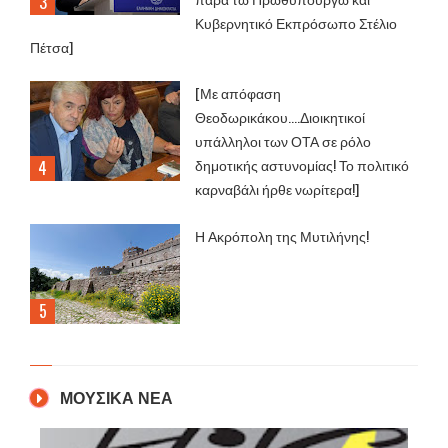
Κυβερνητικό Εκπρόσωπο Στέλιο
Πέτσα]
[Με απόφαση
Θεοδωρικάκου....Διοικητικοί
υπάλληλοι των ΟΤΑ σε ρόλο
δημοτικής αστυνομίας! Το πολιτικό
καρναβάλι ήρθε νωρίτερα!]
Η Ακρόπολη της Μυτιλήνης!
ΜΟΥΣΙΚΑ ΝΕΑ