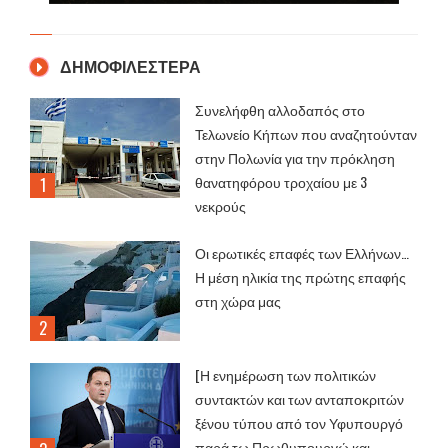
ΔΗΜΟΦΙΛΕΣΤΕΡΑ
Συνελήφθη αλλοδαπός στο
Τελωνείο Κήπων που αναζητούνταν
στην Πολωνία για την πρόκληση
θανατηφόρου τροχαίου με 3
νεκρούς
Οι ερωτικές επαφές των Ελλήνων…
Η μέση ηλικία της πρώτης επαφής
στη χώρα μας
[Η ενημέρωση των πολιτικών
συντακτών και των ανταποκριτών
ξένου τύπου από τον Υφυπουργό
παρά τω Πρωθυπουργώ και