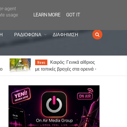
ser-agent
ate usage
LEARN MORE
GOT IT
Η
ΡΑΔΙΟΦΩΝΑ
ΔΙΑΦΗΜΙΣΗ
Καιρός: Γενικά αίθριος
News
το
με τοπικές βροχές στα ορεινά -
Έως 38 βαθμούς ο υδράργυρος