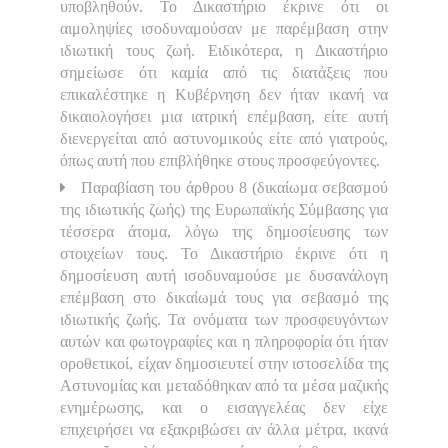
υποβληθούν. Το Δικαστήριο έκρινε ότι οι
αιμοληψίες ισοδυναμούσαν με παρέμβαση στην
ιδιωτική τους ζωή. Ειδικότερα, η Δικαστήριο
σημείωσε ότι καμία από τις διατάξεις που
επικαλέστηκε η Κυβέρνηση δεν ήταν ικανή να
δικαιολογήσει μια ιατρική επέμβαση, είτε αυτή
διενεργείται από αστυνομικούς είτε από γιατρούς,
όπως αυτή που επιβλήθηκε στους προσφεύγοντες.
Παραβίαση του άρθρου 8 (δικαίωμα σεβασμού
της ιδιωτικής ζωής) της Ευρωπαϊκής Σύμβασης για
τέσσερα άτομα, λόγω της δημοσίευσης των
στοιχείων τους. Το Δικαστήριο έκρινε ότι η
δημοσίευση αυτή ισοδυναμούσε με δυσανάλογη
επέμβαση στο δικαίωμά τους για σεβασμό της
ιδιωτικής ζωής. Τα ονόματα των προσφευγόντων
αυτών και φωτογραφίες και η πληροφορία ότι ήταν
οροθετικοί, είχαν δημοσιευτεί στην ιστοσελίδα της
Αστυνομίας και μεταδόθηκαν από τα μέσα μαζικής
ενημέρωσης, και ο εισαγγελέας δεν είχε
επιχειρήσει να εξακριβώσει αν άλλα μέτρα, ικανά