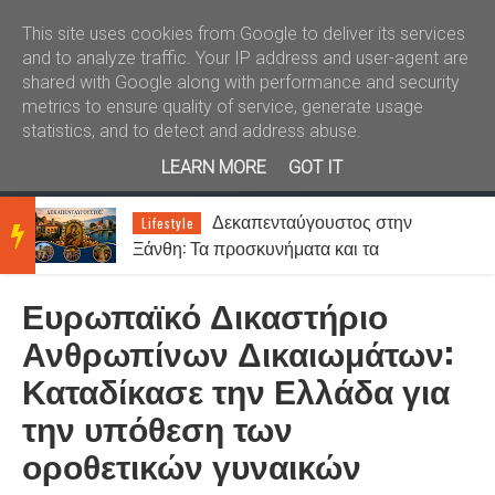
Καλώς ήλθατε
Kral News
This site uses cookies from Google to deliver its services
and to analyze traffic. Your IP address and user-agent are
shared with Google along with performance and security
metrics to ensure quality of service, generate usage
statistics, and to detect and address abuse.
LEARN MORE
GOT IT
Δεκαπενταύγουστος στην
Lifestyle
BRE
ς
Ξάνθη: Τα προσκυνήματα και τα
πανηγύρια της Παναγίας
Ευρωπαϊκό Δικαστήριο
AKIN
Ανθρωπίνων Δικαιωμάτων:
Καταδίκασε την Ελλάδα για
G
την υπόθεση των
οροθετικών γυναικών
NEW