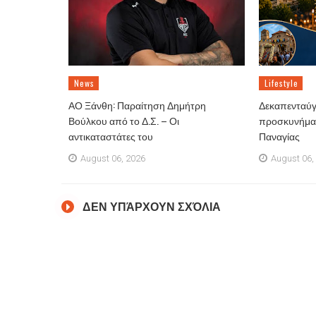
News
Lifestyle
ΑΟ Ξάνθη: Παραίτηση Δημήτρη
Δεκαπενταύγ
Βούλκου από το Δ.Σ. – Οι
προσκυνήματ
αντικαταστάτες του
Παναγίας
August 06, 2026
August 06,
ΔΕΝ ΥΠΆΡΧΟΥΝ ΣΧΌΛΙΑ