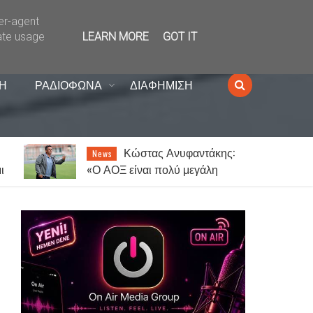
ser-agent
ate usage
LEARN MORE
GOT IT
Η
ΡΑΔΙΟΦΩΝΑ
ΔΙΑΦΗΜΙΣΗ
Ποιο από τα δύο
Lifestyle
φύλα ξεπερνά τον χωρισμό πιο
ι
εύκολα;