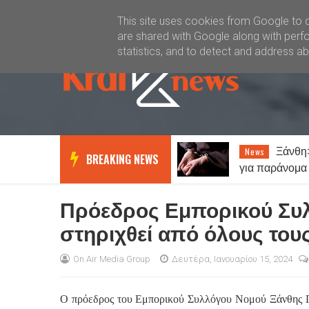
Καλώς ήλθατε
Kral News
This site uses cookies from Google to de
are shared with Google along with perfo
statistics, and to detect and address a
Ξάνθη: Έξι συλλήψεις
Καιρός
News
News
BREAKING NEWS
για παράνομα τυχερά παιχνίδια
νεφώσεις και 
Πρόεδρος Εμπορικού Συλ
στηριχθεί από όλους τους
On Air Media Group
Δευτέρα, Ιανουαρίου 15, 2024
Ο πρόεδρος του Εμπορικού Συλλόγου Νομού Ξάνθης Γ