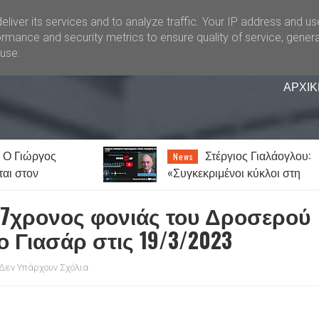
liver its services and to analyze traffic. Your IP address and u
rmance and security metrics to ensure quality of service, gener
buse.
ΑΡΧΙΚ
 Ο Γιώργος
Στέργιος Γιαλάογλου:
News
ται στον
«Συγκεκριμένοι κύκλοι στη
 συναυλία σήμερα
Θράκη ενοχλούνται από την
.08]
αναγνώριση των Αλεβιτών»
37χρονος φονιάς του Δροσερού
 Γιασάρ στις 19/3/2023
Δεν Υπάρχουν Σχόλια