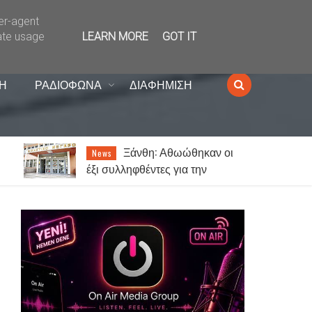
ser-agent
ate usage
LEARN MORE
GOT IT
Η
ΡΑΔΙΟΦΩΝΑ
ΔΙΑΦΗΜΙΣΗ
Ξάνθη: Αθωώθηκαν οι
News
έξι συλληφθέντες για την
υπόθεση με τα τυχερά παίγνια
σε καφενείο