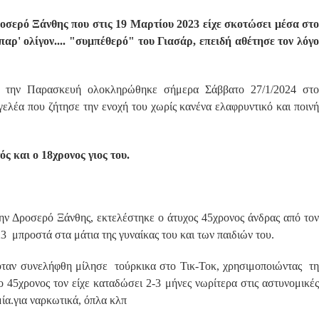
οσερό Ξάνθης που στις 19 Μαρτίου 2023 είχε σκοτώσει μέσα στο
παρ' ολίγον.... "συμπέθερό" του Γιασάρ, επειδή αθέτησε τον λόγο
κε την Παρασκευή ολοκληρώθηκε σήμερα Σάββατο 27/1/2024 στο
ελέα που ζήτησε την ενοχή του χωρίς κανένα ελαφρυντικό και ποινή
 και ο 18χρονος γιος του.
την Δροσερό Ξάνθης, εκτελέστηκε ο άτυχος 45χρονος άνδρας από τον
 μπροστά στα μάτια της γυναίκας του και των παιδιών του.
ταν συνελήφθη μίλησε τούρκικα στο Τικ-Τοκ, χρησιμοποιώντας τη
ο 45χρονος τον είχε καταδώσει 2-3 μήνες νωρίτερα στις αστυνομικές
ία.για ναρκωτικά, όπλα κλπ