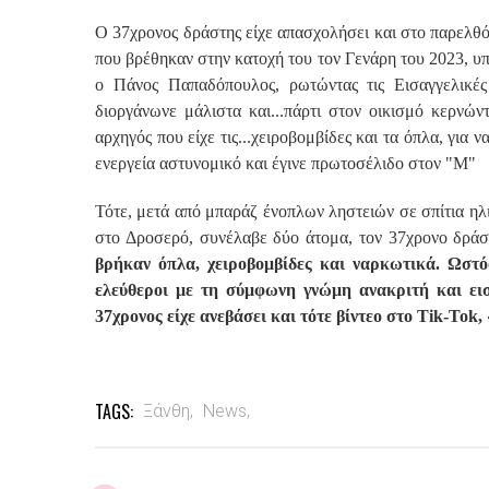
Ο 37χρονος δράστης είχε απασχολήσει και στο παρελθόν
που βρέθηκαν στην κατοχή του τον Γενάρη του 2023, υπ
ο Πάνος Παπαδόπουλος, ρωτώντας τις Εισαγγελικές
διοργάνωνε μάλιστα και...πάρτι στον οικισμό κερνών
αρχηγός που είχε τις...χειροβομβίδες και τα όπλα, για ν
ενεργεία αστυνομικό και έγινε πρωτοσέλιδο στον "Μ"
Τότε, μετά από μπαράζ ένοπλων ληστειών σε σπίτια ηλ
στο Δροσερό, συνέλαβε δύο άτομα, τον 37χρονο δράσ
βρήκαν όπλα, χειροβομβίδες και ναρκωτικά. Ωστόσ
ελεύθεροι με τη σύμφωνη γνώμη ανακριτή και εισα
37χρονος είχε ανεβάσει και τότε βίντεο στο Tik-Tok,
TAGS:
Ξάνθη,
News,