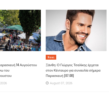
News
Παρασκευή 14 Αυγούστου
Ξάνθη: Ο Γιώργος Τσαλίκης έρχεται
γω του
στον Κένταυρο για συναυλία σήμερα
γουστου
Παρασκευή [07.08]
 2026
August 07, 2026