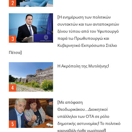
[Η ενημέρωση των πολιτικών
συντακτών και των ανταποκριτών
ξένου τύπου από τον Υφυπουργό
παρά τω Πρωθυπουργώ και
Κυβερνητικό Εκπρόσωπο Στέλιο
Πέτσα]
Η Ακρόπολη της Μυτιλήνης!
[Με απόφαση
Θεοδωρικάκου....Διοικητικοί
υπάλληλοι των ΟΤΑ σε ρόλο
δημοτικής αστυνομίας! Το πολιτικό
καρναβάλι ήρθε νωρίτερα!]