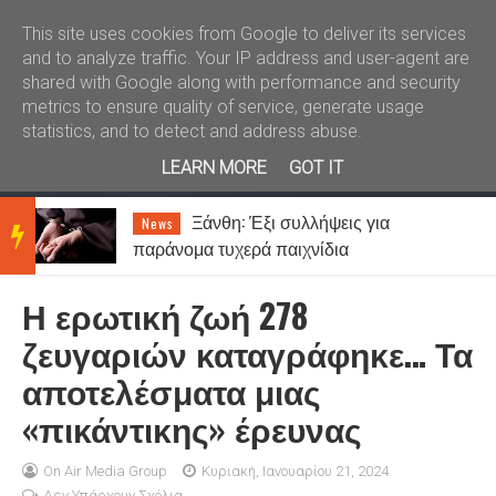
Καλώς ήλθατε
Kral News
This site uses cookies from Google to deliver its services
and to analyze traffic. Your IP address and user-agent are
shared with Google along with performance and security
metrics to ensure quality of service, generate usage
statistics, and to detect and address abuse.
LEARN MORE
GOT IT
–
Ξάνθη: Έξι συλλήψεις για
News
BRE
παράνομα τυχερά παιχνίδια
Η ερωτική ζωή 278
AKIN
ζευγαριών καταγράφηκε… Τα
αποτελέσματα μιας
G
«πικάντικης» έρευνας
NEW
On Air Media Group
Κυριακή, Ιανουαρίου 21, 2024
Δεν Υπάρχουν Σχόλια