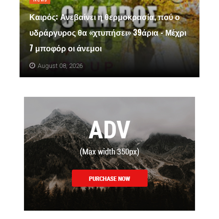
Καιρός: Ανεβαίνει η θερμοκρασία, πού ο
υδράργυρος θα «χτυπήσει» 39άρια - Μέχρι
7 μποφόρ οι άνεμοι
August 08, 2026