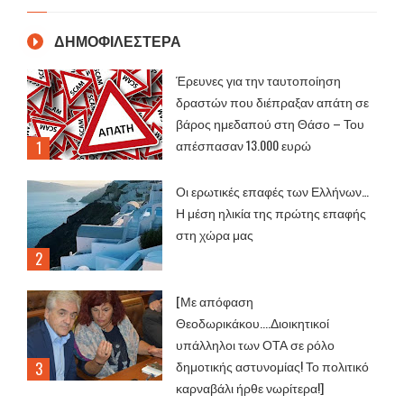
ΔΗΜΟΦΙΛΕΣΤΕΡΑ
Έρευνες για την ταυτοποίηση
δραστών που διέπραξαν απάτη σε
βάρος ημεδαπού στη Θάσο – Του
απέσπασαν 13.000 ευρώ
Οι ερωτικές επαφές των Ελλήνων…
Η μέση ηλικία της πρώτης επαφής
στη χώρα μας
[Με απόφαση
Θεοδωρικάκου....Διοικητικοί
υπάλληλοι των ΟΤΑ σε ρόλο
δημοτικής αστυνομίας! Το πολιτικό
καρναβάλι ήρθε νωρίτερα!]