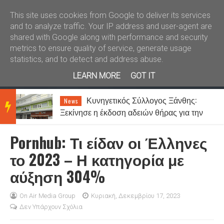
Καλώς ήλθατε
Kral News
This site uses cookies from Google to deliver its services
and to analyze traffic. Your IP address and user-agent are
shared with Google along with performance and security
metrics to ensure quality of service, generate usage
statistics, and to detect and address abuse.
LEARN MORE
GOT IT
ση
Κυνηγετικός Σύλλογος Ξάνθης:
News
BRE
Ξεκίνησε η έκδοση αδειών θήρας για την
περίοδο 2026-2027
Pornhub: Τι είδαν οι Έλληνες
AKIN
το 2023 – Η κατηγορία με
αύξηση 304%
G
On Air Media Group
Κυριακή, Δεκεμβρίου 17, 2023
Δεν Υπάρχουν Σχόλια
NEW