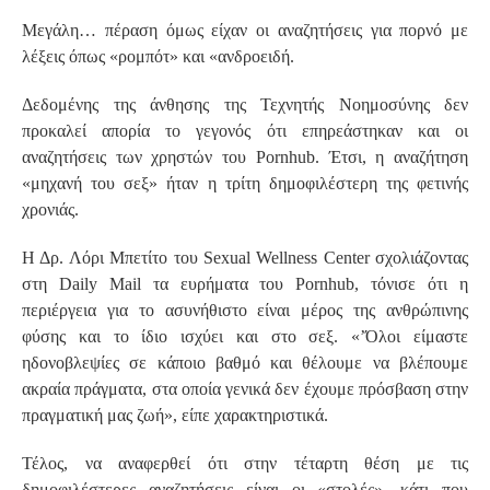
Μεγάλη… πέραση όμως είχαν οι αναζητήσεις για πορνό με
λέξεις όπως «ρομπότ» και «ανδροειδή.
Δεδομένης της άνθησης της Τεχνητής Νοημοσύνης δεν
προκαλεί απορία το γεγονός ότι επηρεάστηκαν και οι
αναζητήσεις των χρηστών του Pornhub. Έτσι, η αναζήτηση
«μηχανή του σεξ» ήταν η τρίτη δημοφιλέστερη της φετινής
χρονιάς.
Η Δρ. Λόρι Μπετίτο του Sexual Wellness Center σχολιάζοντας
στη Daily Mail τα ευρήματα του Pornhub, τόνισε ότι η
περιέργεια για το ασυνήθιστο είναι μέρος της ανθρώπινης
φύσης και το ίδιο ισχύει και στο σεξ. «’Όλοι είμαστε
ηδονοβλεψίες σε κάποιο βαθμό και θέλουμε να βλέπουμε
ακραία πράγματα, στα οποία γενικά δεν έχουμε πρόσβαση στην
πραγματική μας ζωή», είπε χαρακτηριστικά.
Τέλος, να αναφερθεί ότι στην τέταρτη θέση με τις
δημοφιλέστερες αναζητήσεις είναι οι «στολές», κάτι που