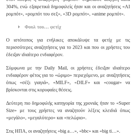
304%, ενώ εξαιρετικά δημοφιλείς ήταν και οι αναζητήσεις «AI
ρομπότ», «ρομπότ του σεξ», «3D ρομπότ», «anime ρομπότ».
Φουλ του… φετίχ
Ο ιστότοπος για ενήλικες αποκάλυψε τα φετίχ με τις
περισσότερες αναζητήσεις για το 2023 και που οι χρήστες του
έδειξαν ιδιαίτερο ενδιαφέρον.
Σύμφωνα με την Daily Mail, οι χρήστες έδειξαν ιδιαίτερο
ενδιαφέρον φέτος για το «ώριμο» περιεχόμενο, με αναζητήσεις
όπως «σέξι γιαγιά», «MILF», «DILF» και «cougar» να
βρίσκονται στις κορυφαίες θέσεις.
Δεύτερη πιο δημοφιλής κατηγορία της χρονιάς ήταν το «Super
Size» με τους χρήστες να αναζητούν λέξεις κλειδιά όπως
«μεγάλο», «μεγαλύτερο» και «πελώριο».
Στις ΗΠΑ, οι αναζητήσεις «big a…», «bbc» και «big ti…».