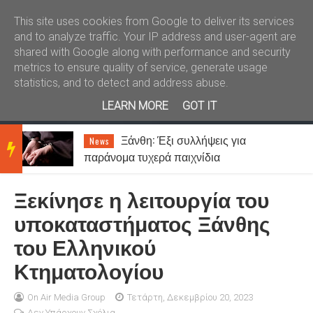
Καλώς ήλθατε
Kral News
This site uses cookies from Google to deliver its services
and to analyze traffic. Your IP address and user-agent are
shared with Google along with performance and security
metrics to ensure quality of service, generate usage
statistics, and to detect and address abuse.
LEARN MORE
GOT IT
–
Ξάνθη: Έξι συλλήψεις για
News
BRE
παράνομα τυχερά παιχνίδια
Ξεκίνησε η λειτουργία του
AKIN
υποκαταστήματος Ξάνθης
του Ελληνικού
G
Κτηματολογίου
NEW
On Air Media Group
Τετάρτη, Δεκεμβρίου 20, 2023
Δεν Υπάρχουν Σχόλια