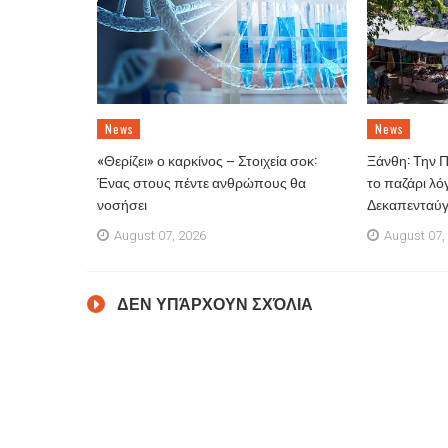
News
News
«Θερίζει» ο καρκίνος – Στοιχεία σοκ:
Ξάνθη: Την 
Ένας στους πέντε ανθρώπους θα
το παζάρι λό
νοσήσει
Δεκαπενταύ
August 07, 2026
August 07,
ΔΕΝ ΥΠΆΡΧΟΥΝ ΣΧΌΛΙΑ