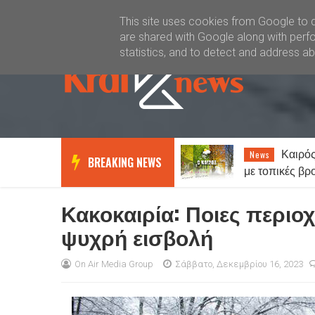
Καλώς ήλθατε
Kral News
This site uses cookies from Google to de
are shared with Google along with perfo
statistics, and to detect and address a
Καιρός: Γενικά αίθριος
«Θερίζ
News
News
BREAKING NEWS
με τοπικές βροχές στα ορεινά -
Στοιχεία σοκ:
Έως 38 βαθμούς ο υδράργυρος
ανθρώπους θα
Κακοκαιρία: Ποιες περιοχ
ψυχρή εισβολή
On Air Media Group
Σάββατο, Δεκεμβρίου 16, 2023