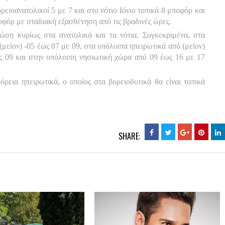
ρειοανατολικοί 5 με 7 και στο νότιο Ιόνιο τοπικά 8 μποφόρ και
οφόρ με σταδιακή εξασθένηση από τις βραδινές ώρες.
ση κυρίως στα ανατολικά και τα νότια. Συγκεκριμένα, στα
(μείον) -05 έως 07 με 09, στα υπόλοιπα ηπειρωτικά από (μείον)
ως 09 και στην υπόλοιπη νησιωτική χώρα από 09 έως 16 με 17
όρεια ηπειρωτικά, ο οποίος στα βορειοδυτικά θα είναι τοπικά
SHARE: