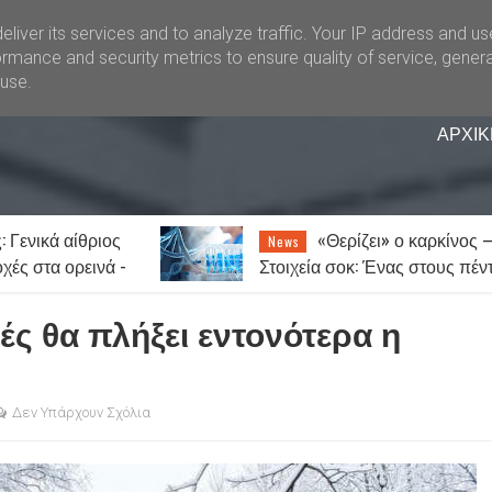
liver its services and to analyze traffic. Your IP address and u
rmance and security metrics to ensure quality of service, gener
buse.
ΑΡΧΙΚ
ει» ο καρκίνος –
Ξάνθη: Την Παρασκευ
News
 Ένας στους πέντε
14 Αυγούστου το παζάρι λόγω
 νοσήσει
του Δεκαπενταύγουστου
ές θα πλήξει εντονότερα η
Δεν Υπάρχουν Σχόλια