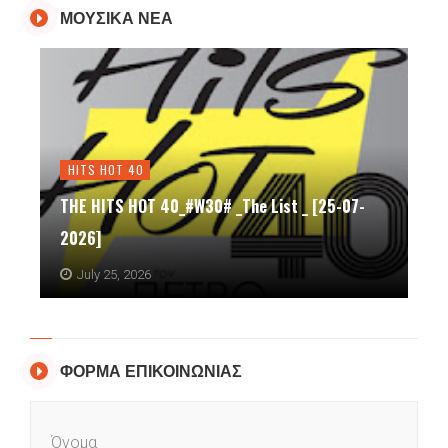
ΜΟΥΣΙΚΑ ΝΕΑ
HITS HOT 40
THE HITS HOT 40_#W30# _The List _ [25-07-
2026]
July 25, 2026
ΦΟΡΜΑ ΕΠΙΚΟΙΝΩΝΙΑΣ
Όνομα