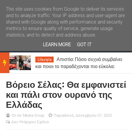
Καλώς ήλθατε
Kral News
This site uses cookies from Google to deliver its services
and to analyze traffic. Your IP address and user-agent are
shared with Google along with performance and security
metrics to ensure quality of service, generate usage
statistics, and to detect and address abuse.
LEARN MORE
GOT IT
Απιστία: Πόσο συχνά συμβαίνει
Lifestyle
BRE
και ποιοι το παραδέχονται πιο εύκολα;
Βόρειο Σέλας: Θα εμφανιστεί
AKIN
και πάλι στον ουρανό της
Ελλάδας
G
On Air Media Group
Παρασκευή, Δεκεμβρίου 01, 2023
Δεν Υπάρχουν Σχόλια
NEW