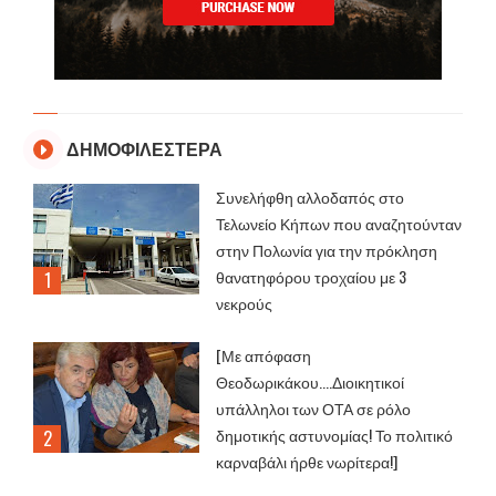
ΔΗΜΟΦΙΛΕΣΤΕΡΑ
Συνελήφθη αλλοδαπός στο
Τελωνείο Κήπων που αναζητούνταν
στην Πολωνία για την πρόκληση
θανατηφόρου τροχαίου με 3
νεκρούς
[Με απόφαση
Θεοδωρικάκου....Διοικητικοί
υπάλληλοι των ΟΤΑ σε ρόλο
δημοτικής αστυνομίας! Το πολιτικό
καρναβάλι ήρθε νωρίτερα!]