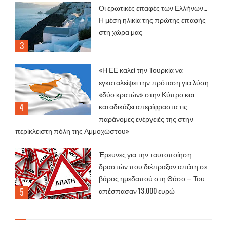
Οι ερωτικές επαφές των Ελλήνων…
Η μέση ηλικία της πρώτης επαφής
στη χώρα μας
«Η ΕΕ καλεί την Τουρκία να
εγκαταλείψει την πρόταση για λύση
«δύο κρατών» στην Κύπρο και
καταδικάζει απερίφραστα τις
παράνομες ενέργειές της στην
περίκλειστη πόλη της Αμμοχώστου»
Έρευνες για την ταυτοποίηση
δραστών που διέπραξαν απάτη σε
βάρος ημεδαπού στη Θάσο – Του
απέσπασαν 13.000 ευρώ