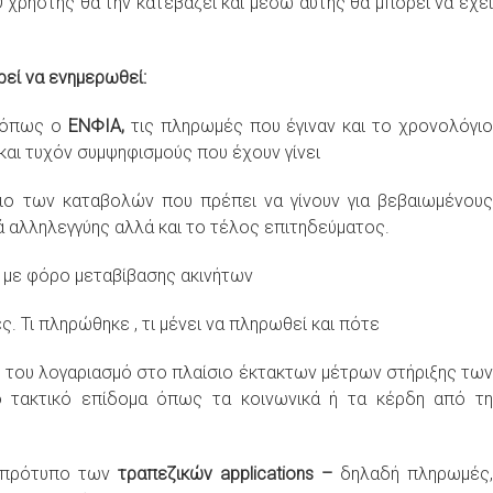
Ο χρήστης θα την κατεβάζει και μέσω αυτής θα μπορεί να έχει
.
εί να ενημερωθεί:
ς όπως ο
ΕΝΦΙΑ,
τις πληρωμές που έγιναν και το χρονολόγι
 και τυχόν συμψηφισμούς που έχουν γίνει
ιο των καταβολών που πρέπει να γίνουν για βεβαιωμένους
 αλληλεγγύης αλλά και το τέλος επιτηδεύματος.
ν με φόρο μεταβίβασης ακινήτων
. Τι πληρώθηκε , τι μένει να πληρωθεί και πότε
 του λογαριασμό στο πλαίσιο έκτακτων μέτρων στήριξης των
ο τακτικό επίδομα όπως τα κοινωνικά ή τα κέρδη από τη
το πρότυπο των
τραπεζικών applications –
δηλαδή πληρωμές