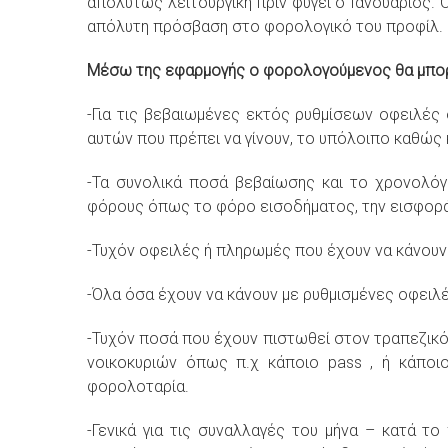
απολύτως λειτουργική πριν φύγει ο Ιανουάριος. 
απόλυτη πρόσβαση στο φορολογικό του προφίλ
Μέσω της εφαρμογής ο φορολογούμενος θα μπορ
-Για τις βεβαιωμένες εκτός ρυθμίσεων οφειλέ
αυτών που πρέπει να γίνουν, το υπόλοιπο καθώς
-Τα συνολικά ποσά βεβαίωσης και το χρονολόγ
φόρους όπως το φόρο εισοδήματος, την εισφορά
-Τυχόν οφειλές ή πληρωμές που έχουν να κάνου
-Όλα όσα έχουν να κάνουν με ρυθμισμένες οφειλές
-Τυχόν ποσά που έχουν πιστωθεί στον τραπεζικό
νοικοκυριών όπως π.χ κάποιο pass , ή κάποι
φορολοταρία.
-Γενικά για τις συναλλαγές του μήνα – κατά 