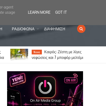
ser-agent
ate usage
LEARN MORE
GOT IT
Η
ΡΑΔΙΟΦΩΝΑ
ΔΙΑΦΗΜΙΣΗ
Καιρός: Ζέστη με λίγες
News
α
νεφώσεις και 7 μποφόρ μελτέμι