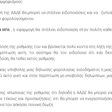
συμψηφισμούς.
ή της ΑΑΔΕ θα μπορεί να στέλνει ειδοποιήσεις και να… ξυπνά
του φορολογούμενου.
τα sms
, η εφαρμογή θα στέλνει ειδοποίηση στον πολίτη κάθ
δόση της ρύθμισής του και βρίσκεται πολύ κοντά στη λήξη της
ρίπτωση αυτή, το σύστημα θα τον ειδοποιεί ότι εάν δεν
όση, θα τεθεί εκτός ρύθμισης.
μίας υποβολής μιας δήλωσης φορολογίας εισοδήματος ή μιας
Κι αυτό γιατί και στην περίπτωση μη υποβολής δηλώσεων, μια
 της απώλειας της ρύθμισης ότι δηλαδή η ΑΑΔΕ θα μπορεί να
 τόκους και προσαυξήσεις, ότι θα μπορεί να ενεργοποιήσει
να του ασκήσει ποινική δίωξη.