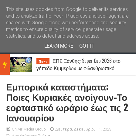
Καλώς ήλθατε
Kral News
This site uses cookies from Google to deliver its services
and to analyze traffic. Your IP address and user-agent are
shared with Google along with performance and security
metrics to ensure quality of service, generate usage
statistics, and to detect and address abuse.
LEARN MORE
GOT IT
ΕΠΣ Ξάνθης: Super Cup 2026 στο
News
BRE
γήπεδο Κιμμερίων με φιλανθρωπικό
χαρακτήρα
Εμπορικά καταστήματα:
AKIN
Ποιες Κυριακές ανοίγουν-Το
εορταστικό ωράριο έως τις 2
G
Ιανουαρίου
NEW
On Air Media Group
Δευτέρα, Δεκεμβρίου 11, 2023
Δεν Υπάρχουν Σχόλια