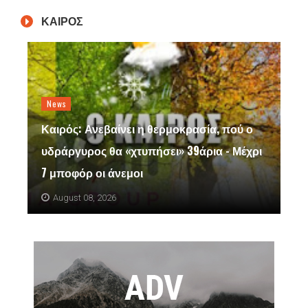
ΚΑΙΡΟΣ
News
Καιρός: Ανεβαίνει η θερμοκρασία, πού ο
υδράργυρος θα «χτυπήσει» 39άρια - Μέχρι
7 μποφόρ οι άνεμοι
August 08, 2026