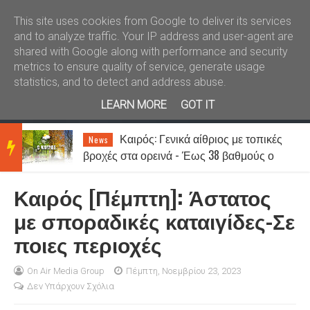
Καλώς ήλθατε
Kral News
This site uses cookies from Google to deliver its services
and to analyze traffic. Your IP address and user-agent are
shared with Google along with performance and security
metrics to ensure quality of service, generate usage
statistics, and to detect and address abuse.
LEARN MORE
GOT IT
Καιρός: Γενικά αίθριος με τοπικές
News
BRE
βροχές στα ορεινά - Έως 38 βαθμούς ο
υδράργυρος
Καιρός [Πέμπτη]: Άστατος
AKIN
με σποραδικές καταιγίδες-Σε
ποιες περιοχές
G
On Air Media Group
Πέμπτη, Νοεμβρίου 23, 2023
Δεν Υπάρχουν Σχόλια
NEW