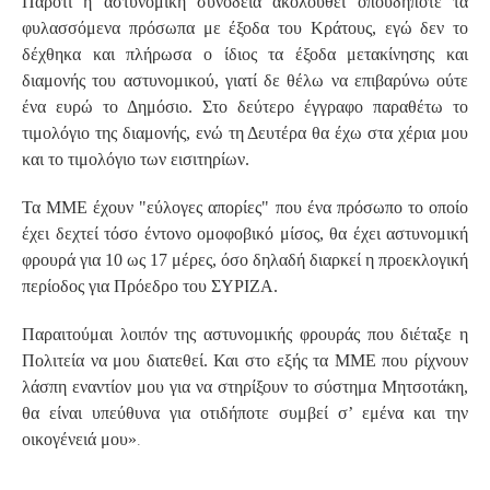
Παρότι η αστυνομική συνοδεία ακολουθεί οπουδήποτε τα
φυλασσόμενα πρόσωπα με έξοδα του Κράτους, εγώ δεν το
δέχθηκα και πλήρωσα ο ίδιος τα έξοδα μετακίνησης και
διαμονής του αστυνομικού, γιατί δε θέλω να επιβαρύνω ούτε
ένα ευρώ το Δημόσιο. Στο δεύτερο έγγραφο παραθέτω το
τιμολόγιο της διαμονής, ενώ τη Δευτέρα θα έχω στα χέρια μου
και το τιμολόγιο των εισιτηρίων.
Τα ΜΜΕ έχουν "εύλογες απορίες" που ένα πρόσωπο το οποίο
έχει δεχτεί τόσο έντονο ομοφοβικό μίσος, θα έχει αστυνομική
φρουρά για 10 ως 17 μέρες, όσο δηλαδή διαρκεί η προεκλογική
περίοδος για Πρόεδρο του ΣΥΡΙΖΑ.
Παραιτούμαι λοιπόν της αστυνομικής φρουράς που διέταξε η
Πολιτεία να μου διατεθεί. Και στο εξής τα ΜΜΕ που ρίχνουν
λάσπη εναντίον μου για να στηρίξουν το σύστημα Μητσοτάκη,
θα είναι υπεύθυνα για οτιδήποτε συμβεί σ’ εμένα και την
.
οικογένειά μου»