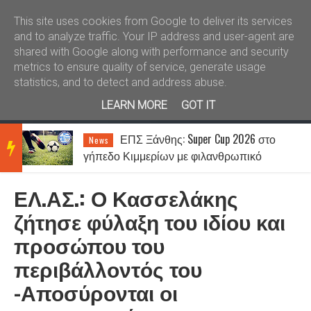
Καλώς ήλθατε
Kral News
This site uses cookies from Google to deliver its services
and to analyze traffic. Your IP address and user-agent are
shared with Google along with performance and security
metrics to ensure quality of service, generate usage
statistics, and to detect and address abuse.
LEARN MORE
GOT IT
ΕΠΣ Ξάνθης: Super Cup 2026 στο
News
BRE
γήπεδο Κιμμερίων με φιλανθρωπικό
χαρακτήρα
ΕΛ.ΑΣ.: Ο Κασσελάκης
AKIN
ζήτησε φύλαξη του ιδίου και
προσώπου του
G
περιβάλλοντός του
-Αποσύρονται οι
NEW