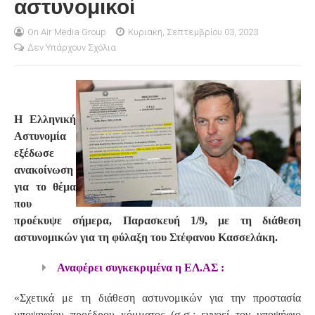
αστυνομικοί
S
On Air Media Group
Κυριακή, Σεπτεμβρίου 03, 2023
Δεν Υπάρχουν Σχόλια
Η Ελληνική
Αστυνομία
εξέδωσε
ανακοίνωση
για το θέμα
που
προέκυψε σήμερα, Παρασκευή 1/9, με τη διάθεση
αστυνομικών για τη φύλαξη του Στέφανου Κασσελάκη.
Αναφέρει συγκεκριμένα η ΕΛ.ΑΣ :
«Σχετικά με τη διάθεση αστυνομικών για την προστασία
υποψηφίου προέδρου κόμματος (σ.σ.: εννοεί τον υποψήφιο