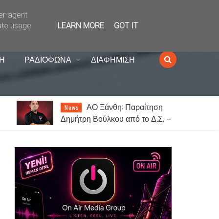
ser-agent
ate usage
LEARN MORE
GOT IT
Η
ΡΑΔΙΟΦΩΝΑ
ΔΙΑΦΗΜΙΣΗ
Δεκαπενταύγουστος
Lifestyle
 –
στην Ξάνθη: Τα προσκυνήματα
και τα πανηγύρια της Παναγίας