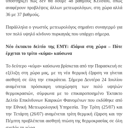
υποστηρίζει πως δεν θα δούμε 48 βαθμούς Κελσίου, όπως
αναφέρουν προβλέψεις άλλων μετεωρολόγων, στη χώρα αλλά
36 με 37 βαθμούς.
Παράλληλα ο γνωστός μετεωρολόγος σημαίνει συναγερμό για
τον πολύ υψηλό κίνδυνο πυρκαγιάς που υπάρχει σήμερα.
Νέο έκτακτο δελτίο της ΕΜΥ: 45άρια στη χώρα – Πότε
έρχεται το τρίτο «κύμα» καύσωνα
Το δεύτερο «κύμα» καύσωνα βρίσκεται από την Παρασκευή σε
εξέλιξη στη χώρα μας, με τη νέα θερμική έξαρση να γίνεται
αισθητή σε όλη την επικράτεια. Σήμερα Δευτέρα 24 Ιουλίου
αναμένεται πρόσκαιρη υποχώρηση των πολύ υψηλών
θερμοκρασιών, σύμφωνα με το επικαιροποιημένο Έκτακτο
Δελτίο Επικίνδυνων Καιρικών Φαινομένων που εκδόθηκε από
την Εθνική Μετεωρολογική Υπηρεσία. Την Τρίτη (25/07) και
την Τετάρτη (26/07) αναμένεται τρίτη θερμική έξαρση και την
Πέμπτη προβλέπεται αισθητή πτώση της θερμοκρασίας σε όλη
σχεδόν τη χώρα.