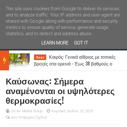
Καλώς ήλθατε
Kral News
This site uses cookies from Google to deliver its services
and to analyze traffic. Your IP address and user-agent are
shared with Google along with performance and security
metrics to ensure quality of service, generate usage
statistics, and to detect and address abuse.
LEARN MORE
GOT IT
Καιρός: Γενικά αίθριος με τοπικές
News
BRE
βροχές στα ορεινά - Έως 38 βαθμούς ο
υδράργυρος
Καύσωνας: Σήμερα
AKIN
αναμένονται οι υψηλότερες
θερμοκρασίες!
G
On Air Media Group
Κυριακή, Ιουλίου 23, 2023
Δεν Υπάρχουν Σχόλια
NEW