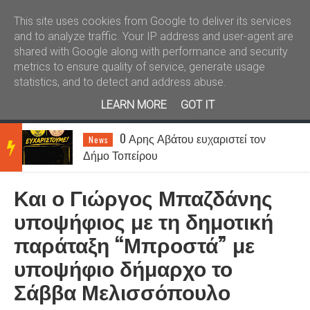
Καλώς ήλθατε
Kral News
This site uses cookies from Google to deliver its services
and to analyze traffic. Your IP address and user-agent are
shared with Google along with performance and security
metrics to ensure quality of service, generate usage
statistics, and to detect and address abuse.
LEARN MORE
GOT IT
O Αρης Αβάτου ευχαριστεί τον
News
BRE
Δήμο Τοπείρου
Και ο Γιώργος Μπαζδάνης
AKIN
υποψήφιος με τη δημοτική
παράταξη “Μπροστά” με
G
υποψήφιο δήμαρχο το
Σάββα Μελισσόπουλο
NEW