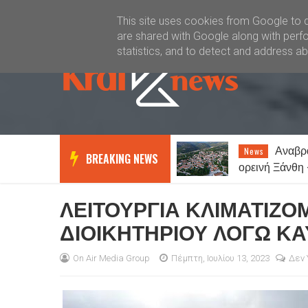
Καλώς ήλθατε
Kral News
This site uses cookies from Google to de
are shared with Google along with perfo
statistics, and to detect and address a
Αναβρασμός στην
Ξάνθη:
News
News
BREAKING NEWS
ορεινή Ξάνθη – «ΟΧΙ» στη
για παράνομα 
δημιουργία κέντρου
μεταναστών στη Σταυρούπολη
ΛΕΙΤΟΥΡΓΙΑ ΚΛΙΜΑΤΙΖΟ
ΔΙΟΙΚΗΤΗΡΙΟΥ ΛΟΓΩ Κ
On Air Media Group
Πέμπτη, Ιουλίου 13, 2023
Δεν 