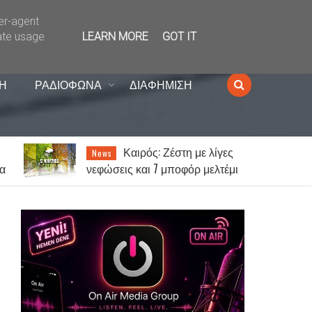
ser-agent
ate usage
LEARN MORE
GOT IT
Η
ΡΑΔΙΟΦΩΝΑ
ΔΙΑΦΗΜΙΣΗ
Κώστας Ανυφαντάκης:
News
ι
«Ο ΑΟΞ είναι πολύ μεγάλη
ομάδα – 12ος παίκτης μας είναι
ο κόσμος»