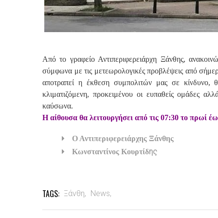
Από το γραφείο Αντιπεριφερειάρχη Ξάνθης, ανακοιν
σύμφωνα με τις μετεωρολογικές προβλέψεις από σήμερα
αποτραπεί η έκθεση συμπολιτών μας σε κίνδυνο, θ
κλιματιζόμενη, προκειμένου οι ευπαθείς ομάδες αλλ
καύσωνα.
Η αίθουσα θα λειτουργήσει από τις 07:30 το πρωί έω
Ο Αντιπεριφερειάρχης Ξάνθης
ης
Κωνσταντίνος Κουρτίδ
TAGS:
Ξάνθη,
News,