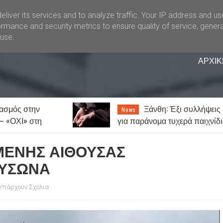
liver its services and to analyze traffic. Your IP address and u
rmance and security metrics to ensure quality of service, gener
buse.
ΑΡΧΙΚ
 Έξι συλλήψεις
Καιρός: Ζέστη με λίγες
News
τυχερά παιχνίδια
νεφώσεις και 7 μποφόρ μελτέμ
ΜΕΝΗΣ ΑΙΘΟΥΣΑΣ
ΑΥΣΩΝΑ
Υπάρχουν Σχόλια