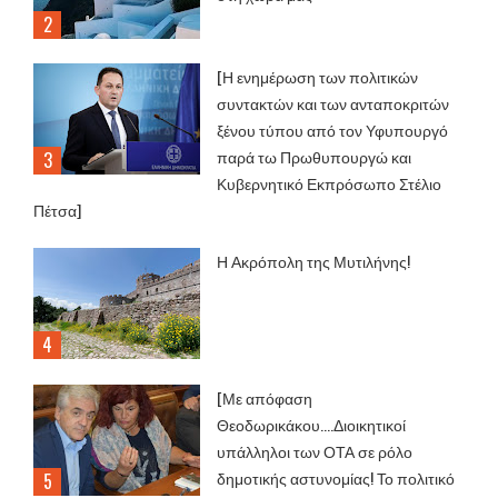
[Η ενημέρωση των πολιτικών
συντακτών και των ανταποκριτών
ξένου τύπου από τον Υφυπουργό
παρά τω Πρωθυπουργώ και
Κυβερνητικό Εκπρόσωπο Στέλιο
Πέτσα]
Η Ακρόπολη της Μυτιλήνης!
[Με απόφαση
Θεοδωρικάκου....Διοικητικοί
υπάλληλοι των ΟΤΑ σε ρόλο
δημοτικής αστυνομίας! Το πολιτικό