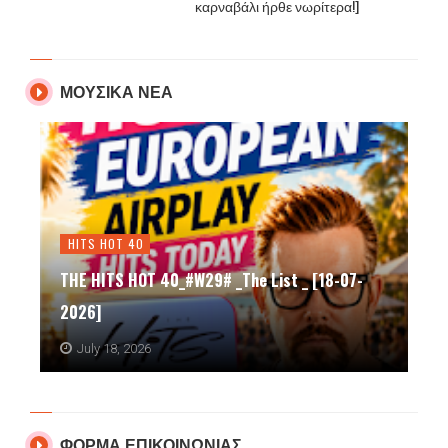
καρναβάλι ήρθε νωρίτερα!]
ΜΟΥΣΙΚΑ ΝΕΑ
Lifestyle
Η ενδοφρύνη που επιδρά στις γυναίκες
-07-
ώστε να δείξουν ενδιαφέρον για τους…
πιθανούς συντρόφους τους
July 16, 2026
ΦΟΡΜΑ ΕΠΙΚΟΙΝΩΝΙΑΣ