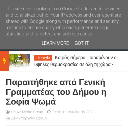
Καλώς ήλθατε
Kral News
This site uses cookies from Google to deliver its services
and to analyze traffic. Your IP address and user-agent are
shared with Google along with performance and security
metrics to ensure quality of service, generate usage
statistics, and to detect and address abuse.
LEARN MORE
GOT IT
ένουν οι
ΑΟ Ξάνθη: Παραίτηση Δημήτρ
News
BRE
 χώρα -
Βούλκου από το Δ.Σ. – Οι αντικαταστά
ίο
του
Παραιτήθηκε από Γενική
AKIN
Γραμματέας του Δήμου η
Σοφία Ψωμά
G
On Air Media Group
Τετάρτη, Ιουλίου 05, 2023
Δεν Υπάρχουν Σχόλια
NEW