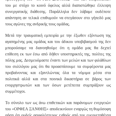
του με στόχο το κοινό όφελος αλλά διαπιστώθηκε έλλειψη
συνεργατικής διάθεσης. Παράλληλα δεν λάβαμε ουδέποτε
απάντηση αν τελικά επιθυμούν να στεγάσουν στο γήπεδό μας
τους αγώνες της ανδρικής τους ομάδας.
Μετά την τραυματική εμπειρία με την έξωθεν εξόντωση της
αγαπημένης μας ομάδας και του άδικου υποβιβασμού της δεν
μπορούσαμε να διανοηθούμε ότι η ομάδα μας θα δεχτεί
επίθεση εκ των έσω από δήθεν υποστηρικτές της, πολίτες της
πόλης μας. Δεσμευόμαστε έναντι των μελών και των φιλάθλων
του συλλόγου μας ότι θα προασπίσουμε τα συμφέροντα μας
προβαίνοντας και εξαντλώντας όλα τα νόμιμα μέσα στα
πολιτικά αλλά και στα ποινικά δικαστήρια σε βάρος των
ενορχηστρωτών και των όσων μετέπειτα συμπράξουν ως
συμμέτοχοι.
Το σύνολο των ως άνω επιθετικών και παράνομων ενεργειών
του «ΟΡΦΕΑ ΞΑΝΘΗΣ» αποδεικνύουν εναργώς τη θυμόσοφη
ρήση ότι ουδείς ασφαλέστερος εχθρός από τον ευεργετηθέντα