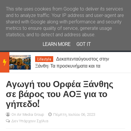
Καλώς ήλθατε
Kral News
This site uses cookies from Google to deliver its services
and to analyze traffic. Your IP address and user-agent are
shared with Google along with performance and security
metrics to ensure quality of service, generate usage
statistics, and to detect and address abuse.
LEARN MORE
GOT IT
Δεκαπενταύγουστος στην
Lifestyle
BRE
ς
Ξάνθη: Τα προσκυνήματα και τα
πανηγύρια της Παναγίας
Αγωγή του Ορφέα Ξάνθης
AKIN
σε βάρος του ΑΟΞ για το
γήπεδο!
G
On Air Media Group
Πέμπτη, Ιουλίου 06, 2023
Δεν Υπάρχουν Σχόλια
NEW