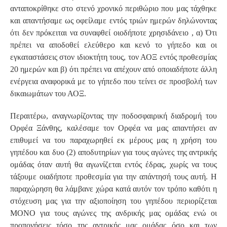
ανταποκρίθηκε στο στενό χρονικό περιθώριο που μας τάχθηκε
και απαντήσαμε ως οφείλαμε εντός τριών ημερών δηλώνοντας
ότι δεν πρόκειται να συναφθεί οιοδήποτε χρησιδάνειο , α) Ότι
πρέπει να αποδοθεί ελεύθερο και κενό το γήπεδο και οι
εγκαταστάσεις στον ιδιοκτήτη τους, τον ΑΟΞ εντός προθεσμίας
20 ημερών και β) ότι πρέπει να απέχουν από οποιαδήποτε άλλη
ενέργεια αναφορικά με το γήπεδο που τείνει σε προσβολή των
δικαιωμάτων του ΑΟΞ.
Περαιτέρω, αναγνωρίζοντας την ποδοσφαιρική διαδρομή του
Ορφέα Ξάνθης, καλέσαμε τον Ορφέα να μας απαντήσει αν
επιθυμεί να του παραχωρηθεί εκ μέρους μας η χρήση του
γηπέδου και δυο (2) αποδυτηρίων για τους αγώνες της αντρικής
ομάδας όταν αυτή θα αγωνίζεται εντός έδρας, χωρίς να τους
τάξουμε οιαδήποτε προθεσμία για την απάντησή τους αυτή. Η
παραχώρηση θα λάμβανε χώρα κατά αυτόν τον τρόπο καθότι η
στόχευση μας για την αξιοποίηση του γηπέδου περιορίζεται
ΜΟΝΟ για τους αγώνες της ανδρικής μας ομάδας ενώ οι
προπονήσεις τόσο της αντρικής μας ομάδας όσο και των