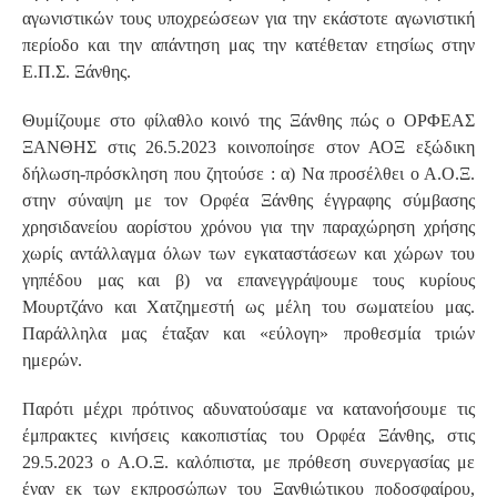
αγωνιστικών τους υποχρεώσεων για την εκάστοτε αγωνιστική
περίοδο και την απάντηση μας την κατέθεταν ετησίως στην
Ε.Π.Σ. Ξάνθης.
Θυμίζουμε στο φίλαθλο κοινό της Ξάνθης πώς ο ΟΡΦΕΑΣ
ΞΑΝΘΗΣ στις 26.5.2023 κοινοποίησε στον ΑΟΞ εξώδικη
δήλωση-πρόσκληση που ζητούσε : α) Να προσέλθει ο Α.Ο.Ξ.
στην σύναψη με τον Ορφέα Ξάνθης έγγραφης σύμβασης
χρησιδανείου αορίστου χρόνου για την παραχώρηση χρήσης
χωρίς αντάλλαγμα όλων των εγκαταστάσεων και χώρων του
γηπέδου μας και β) να επανεγγράψουμε τους κυρίους
Μουρτζάνο και Χατζημεστή ως μέλη του σωματείου μας.
Παράλληλα μας έταξαν και «εύλογη» προθεσμία τριών
ημερών.
Παρότι μέχρι πρότινος αδυνατούσαμε να κατανοήσουμε τις
έμπρακτες κινήσεις κακοπιστίας του Ορφέα Ξάνθης, στις
29.5.2023 ο Α.Ο.Ξ. καλόπιστα, με πρόθεση συνεργασίας με
έναν εκ των εκπροσώπων του Ξανθιώτικου ποδοσφαίρου,