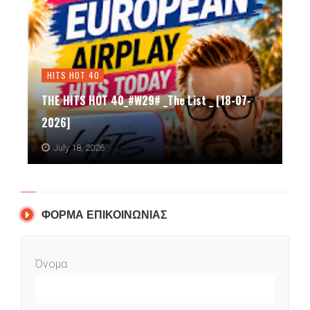
Lifestyle
Η ενδοφρύνη που επιδρά στις
_The List _ [18-07-
ώστε να δείξουν ενδιαφέρον 
πιθανούς συντρόφους τους
July 16, 2026
ΦΟΡΜΑ ΕΠΙΚΟΙΝΩΝΙΑΣ
Όνομα