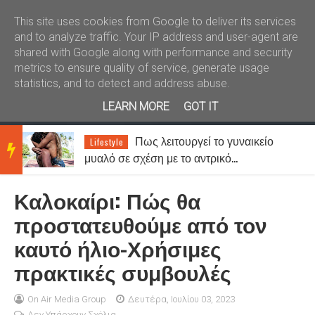
Καλώς ήλθατε
Kral News
This site uses cookies from Google to deliver its services
and to analyze traffic. Your IP address and user-agent are
shared with Google along with performance and security
metrics to ensure quality of service, generate usage
statistics, and to detect and address abuse.
LEARN MORE
GOT IT
Καιρός: Γενικά αίθριος με τοπικές
News
BRE
βροχές στα ορεινά - Έως 38 βαθμούς ο
υδράργυρος
Καλοκαίρι: Πώς θα
AKIN
προστατευθούμε από τον
καυτό ήλιο-Χρήσιμες
G
πρακτικές συμβουλές
NEW
On Air Media Group
Δευτέρα, Ιουλίου 03, 2023
Δεν Υπάρχουν Σχόλια