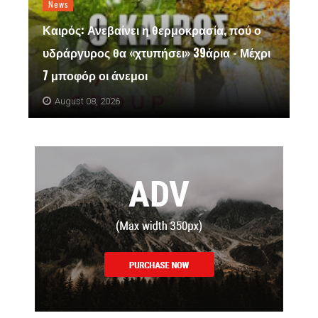
News
Καιρός: Ανεβαίνει η θερμοκρασία, πού ο
υδράργυρος θα «χτυπήσει» 39άρια - Μέχρι
7 μποφόρ οι άνεμοι
August 08, 2026