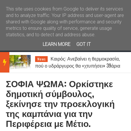
Καλώς ήλθατε
Kral News
This site uses cookies from Google to deliver its services
and to analyze traffic. Your IP address and user-agent are
shared with Google along with performance and security
metrics to ensure quality of service, generate usage
statistics, and to detect and address abuse.
LEARN MORE
GOT IT
,
Πως λειτουργεί το γυναικείο
Lifestyle
BRE
α
μυαλό σε σχέση με το αντρικό…
ΣΟΦΙΑ ΨΩΜΑ: Ορκίστηκε
AKIN
δημοτική σύμβουλος,
ξεκίνησε την προεκλογική
G
της καμπάνια για την
Περιφέρεια με Μέτιο.
NEW