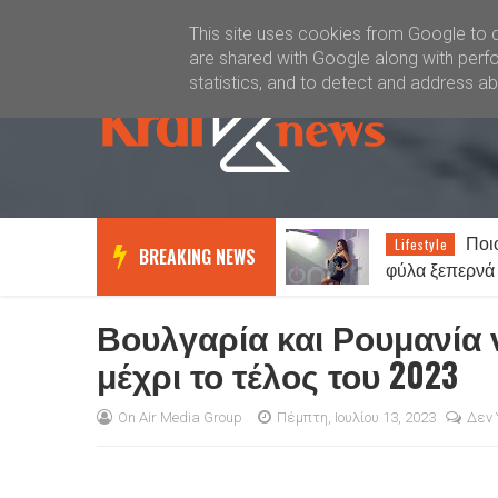
Καλώς ήλθατε
Kral News
This site uses cookies from Google to de
are shared with Google along with perfo
statistics, and to detect and address a
Ποι
Lifestyle
BREAKING NEWS
φύλα ξεπερνά
εύκολα;
Βουλγαρία και Ρουμανία 
μέχρι το τέλος του 2023
On Air Media Group
Πέμπτη, Ιουλίου 13, 2023
Δεν 