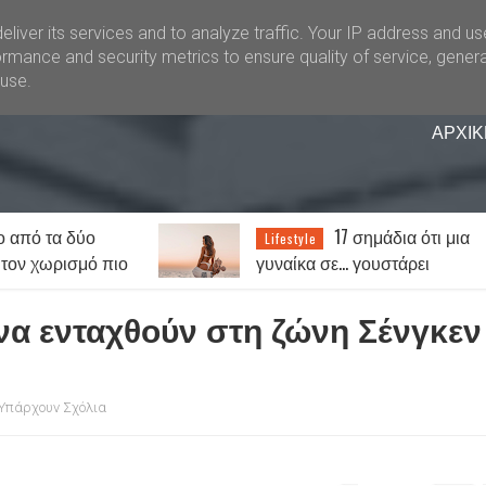
liver its services and to analyze traffic. Your IP address and u
rmance and security metrics to ensure quality of service, gener
buse.
ΑΡΧΙΚ
ο από τα δύο
17 σημάδια ότι μια
Lifestyle
 τον χωρισμό πιο
γυναίκα σε… γουστάρει
πραγματικά!
να ενταχθούν στη ζώνη Σένγκεν
Υπάρχουν Σχόλια