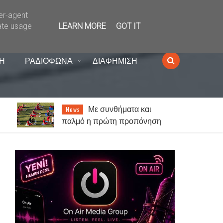
ser-agent
ate usage
LEARN MORE
GOT IT
Η
ΡΑΔΙΟΦΩΝΑ
ΔΙΑΦΗΜΙΣΗ
Με συνθήματα και
News
παλμό η πρώτη προπόνηση
του ΑΟΞ Το βλέμμα στην άνοδο
στη SL2