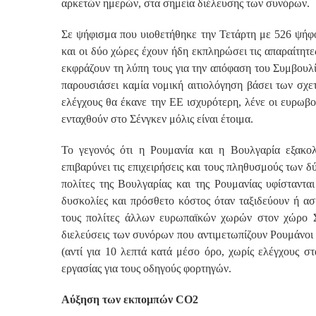
αρκετών ημερών, στα σημεία διέλευσης των συνόρων.
Σε ψήφισμα που υιοθετήθηκε την Τετάρτη με 526 ψήφου
και οι δύο χώρες έχουν ήδη εκπληρώσει τις απαραίτητε
εκφράζουν τη λύπη τους για την απόφαση του Συμβουλί
παρουσιάσει καμία νομική αιτιολόγηση βάσει των σχε
ελέγχους θα έκανε την ΕΕ ισχυρότερη, λένε οι ευρωβο
ενταχθούν στο Σένγκεν μόλις είναι έτοιμα.
Το γεγονός ότι η Ρουμανία και η Βουλγαρία εξακολ
επιβαρύνει τις επιχειρήσεις και τους πληθυσμούς των 
πολίτες της Βουλγαρίας και της Ρουμανίας υφίστανται
δυσκολίες και πρόσθετο κόστος όταν ταξιδεύουν ή ασ
τους πολίτες άλλων ευρωπαϊκών χωρών στον χώρο Σέ
διελεύσεις των συνόρων που αντιμετωπίζουν Ρουμάνοι 
(αντί για 10 λεπτά κατά μέσο όρο, χωρίς ελέγχους στ
εργασίας για τους οδηγούς φορτηγών.
Αύξηση των εκπομπών CO2