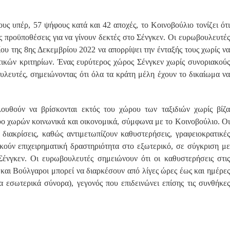
ς υπέρ, 57 ψήφους κατά και 42 αποχές, το Κοινοβούλιο τονίζει ότι
ς προϋποθέσεις για να γίνουν δεκτές στο Σένγκεν. Οι ευρωβουλευτές
ου της 8ης Δεκεμβρίου 2022 να απορρίψει την ένταξής τους χωρίς να
τικών κριτηρίων. Ένας ευρύτερος χώρος Σένγκεν χωρίς συνοριακούς
υλευτές, σημειώνοντας ότι όλα τα κράτη μέλη έχουν το δικαίωμα να
ουθούν να βρίσκονται εκτός του χώρου των ταξιδιών χωρίς βίζα
δύο χωρών κοινωνικά και οικονομικά, σύμφωνα με το Κοινοβούλιο. Οι
 διακρίσεις, καθώς αντιμετωπίζουν καθυστερήσεις, γραφειοκρατικές
κούν επιχειρηματική δραστηριότητα στο εξωτερικό, σε σύγκριση με
νγκεν. Οι ευρωβουλευτές σημειώνουν ότι οι καθυστερήσεις στις
και Βούλγαροι μπορεί να διαρκέσουν από λίγες ώρες έως και ημέρες
α εσωτερικά σύνορα), γεγονός που επιδεινώνει επίσης τις συνθήκες