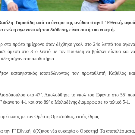
Βασίλη Τοροσίδη από το όνειρο της ανόδου στην Γ’ Εθνική, αφού
α ενώ η αγωνιστική του διάθεση, είναι αυτή του νικητή.
 στο πρώτο ημίχρονο όταν δέχθηκε γκολ στο 24ο λεπτό του αγώνα
σε άμεσα στο 31ο λεπτό με τον Παυλίδη να βρίσκει δίκτυα και να
ομάδες πήγαν στα αποδυτήρια.
ταν καταιγιστικός ισοπεδώνοντας τον πρωταθλητή Καβάλας και
λισσόπουλου στο 47’. Ακολούθησε το γκολ του Εφέντη στο 55’ που
’ έκανε το 4-1 και στο 89’ ο Μαλαδένης διαμόρφωσε το τελικό 5-1.
ντιμέτωπος με τον Ορέστη Ορεστιάδας, εκτός έδρας
την Γ’ Εθνική, έ(Χ)ασε νέα ευκαιρία ο Ορέστης! Τα αποτελέσματα,