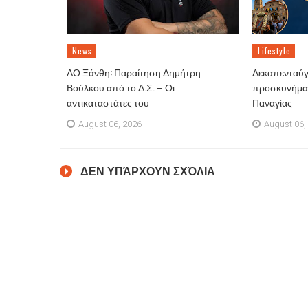
News
Lifestyle
ΑΟ Ξάνθη: Παραίτηση Δημήτρη
Δεκαπενταύγ
Βούλκου από το Δ.Σ. – Οι
προσκυνήματ
αντικαταστάτες του
Παναγίας
August 06, 2026
August 06,
ΔΕΝ ΥΠΆΡΧΟΥΝ ΣΧΌΛΙΑ