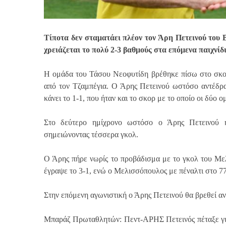
Τίποτα δεν σταματάει πλέον τον Άρη Πετεινού του 
χρειάζεται το πολύ 2-3 βαθμούς στα επόμενα παιχνίδι
Η ομάδα του Τάσου Νεοφυτίδη βρέθηκε πίσω στο σκορ
από τον Τζαμπέγια. Ο Άρης Πετεινού ωστόσο αντέδρα
κάνει το 1-1, που ήταν και το σκορ με το οποίο οι δύο 
Στο δεύτερο ημίχρονο ωστόσο ο Άρης Πετεινού ή
σημειώνοντας τέσσερα γκολ.
Ο Άρης πήρε νωρίς το προβάδισμα με το γκολ του Με
έγραψε το 3-1, ενώ ο Μελισσόπουλος με πέναλτι στο 77
Στην επόμενη αγωνιστική ο Άρης Πετεινού θα βρεθεί α
Μπαράζ Πρωταθλητών: Πεντ-ΑΡΗΣ Πετεινός πέταξε για 