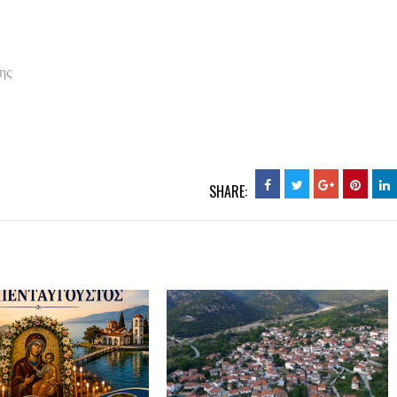
ης
SHARE: