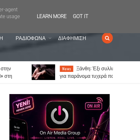
ser-agent
ate usage
LEARN MORE
GOT IT
Η
ΡΑΔΙΟΦΩΝΑ
ΔΙΑΦΗΜΙΣΗ
Ξάνθη: Έξι συλλήψεις
News
για παράνομα τυχερά παιχνίδια
η