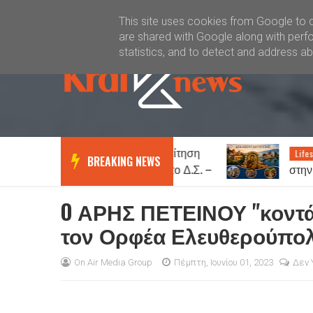
Καλώς ήλθατε
Kral News
This site uses cookies from Google to de
are shared with Google along with perfo
statistics, and to detect and address a
ΑΟ Ξάνθη: Παραίτηση
Δεκ
News
Lifestyle
BREAKING NEWS
Δημήτρη Βούλκου από το Δ.Σ. –
στην Ξάνθη: 
Οι αντικαταστάτες του
και τα πανηγύ
O ΑΡΗΣ ΠΕΤΕΙΝΟΥ "κοντά" 
τον Ορφέα Ελευθερούπολη
On Air Media Group
Πέμπτη, Ιουνίου 01, 2023
Δεν 