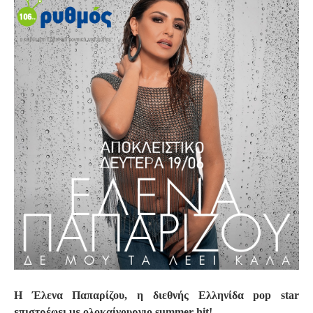
S
Η Έλενα Παπαρίζου, η διεθνής Ελληνίδα pop star
επιστρέφει με ολοκαίνουργιο summer hit!