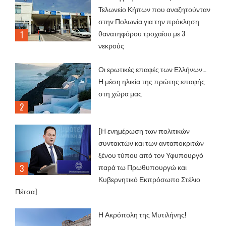
Τελωνείο Κήπων που αναζητούνταν
στην Πολωνία για την πρόκληση
θανατηφόρου τροχαίου με 3
νεκρούς
Οι ερωτικές επαφές των Ελλήνων…
Η μέση ηλικία της πρώτης επαφής
στη χώρα μας
[Η ενημέρωση των πολιτικών
συντακτών και των ανταποκριτών
ξένου τύπου από τον Υφυπουργό
παρά τω Πρωθυπουργώ και
Κυβερνητικό Εκπρόσωπο Στέλιο
Πέτσα]
Η Ακρόπολη της Μυτιλήνης!