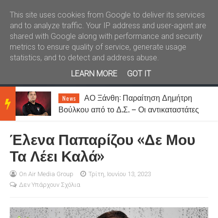
Καλώς ήλθατε
Kral News
This site uses cookies from Google to deliver its services
and to analyze traffic. Your IP address and user-agent are
shared with Google along with performance and security
metrics to ensure quality of service, generate usage
statistics, and to detect and address abuse.
LEARN MORE
GOT IT
ι
ΑΟ Ξάνθη: Παραίτηση Δημήτρη
News
BRE
Βούλκου από το Δ.Σ. – Οι αντικαταστάτες
του
Έλενα Παπαρίζου «Δε Μου
AKIN
Τα Λέει Καλά»
G
On Air Media Group
Τρίτη, Ιουνίου 13, 2023
Δεν Υπάρχουν Σχόλια
NEW